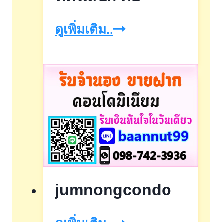
ที่
ดูเพิ่มเติม..
ดิน
สปก
คือ
jumnongcondo