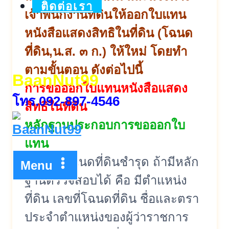
ติดต่อเรา
เจ้าพนักงานที่ดินให้
ออกใบแทน
หนังสือแสดงสิทธิในที่ดิน (โฉนด
ที่ดิน,น.ส. ๓ ก.) ให้ใหม่ โดยทำ
ตามขั้นตอน ดังต่อไปนี้
BaanNut99
การขอออกใบแทนหนังสือแสดง
โทร.092-897-4546
สิทธิ
ในที่ดิน
หลักฐานประกอบการขอออกใบ
แทน
1. กรณีโฉนดที่ดินชำรุด ถ้ามีหลัก
Menu
ฐานตรวจสอบได้ คือ มีตำแหน่ง
ที่ดิน เลขที่โฉนดที่ดิน ชื่อและตรา
ประจำตำแหน่งของผู้ว่
าราชการ