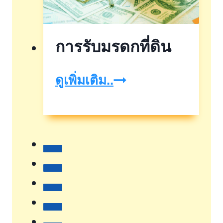
ที่ดิน
โด
การรับมรดกที่ดิน
การ
ดูเพิ่มเติม..
รับ
มรดก
ที่ดิน