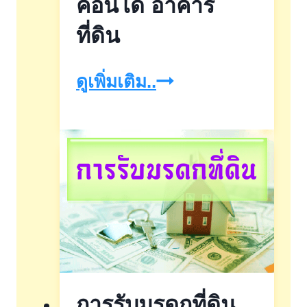
วน์
คอนโด อาคาร
เฮา
ที่ดิน
ส์
จำนอง
ดูเพิ่มเติม..
ทาวน์
บ้าน
โฮม
จำนอง
บ้าน
คอน
แฝด
โด
ที่ดิน
อาคาร
คอน
ที่ดิน
โด
การรับมรดกที่ดิน