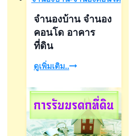
เดี่ยว
จำนองบ้าน จำนอง
ทา
วน์
คอนโด อาคาร
เฮา
ที่ดิน
ส์
จำนอง
ดูเพิ่มเติม..
ทาวน์
บ้าน
โฮม
จำนอง
บ้าน
คอน
แฝด
โด
ที่ดิน
อาคาร
คอน