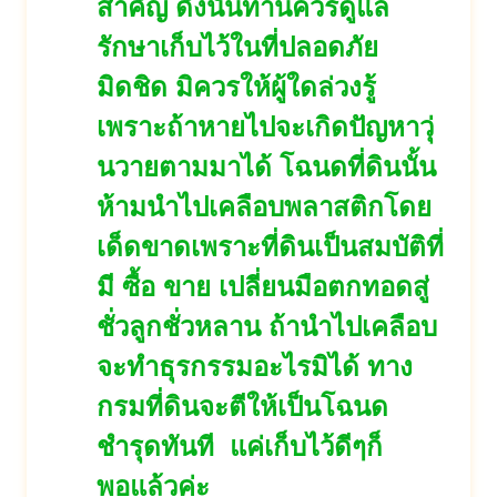
สำคัญ ดังนั้นท่านควรดูแล
รักษาเก็บไว้
ในที่ปลอดภัย
มิดชิด มิควรให้ผู้ใดล่วงรู้
เพราะถ้าหายไปจะเกิดปัญหาวุ่
นวายตามมาได้ โฉนดที่ดินนั้น
ห้ามนำไปเคลื
อบพลาสติกโดย
เด็ดขาดเพราะที่ดิ
นเป็นสมบัติที่
มี ซื้อ ขาย เปลี่ยนมือตกทอดสู่
ชั่วลูกชั่
วหลาน ถ้านำไปเคลือบ
จะทำธุรกรรมอะไรมิ
ได้ ทาง
กรมที่ดินจะตีให้เป็
นโฉนด
ชำรุดทันที แค่เก็บไว้ดีๆก็
พอแล้วค่ะ