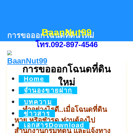
Skip
to
content
BaanNut99
การขอออกโฉนดที่ดินใหม่
โทร.092-897-4546
การขอออกโฉนดที่ดิน
Home
ใหม่
จำนองขายฝาก
บทความ
ทำอย่างไรดี..เมื่อโฉนดที่
ดิน
ข่าวสาร
หาย หรือชำรุด ท่านต้องไป
เอกสารDownload
สำนักงานกรมที่ดิน และแจ้งทาง