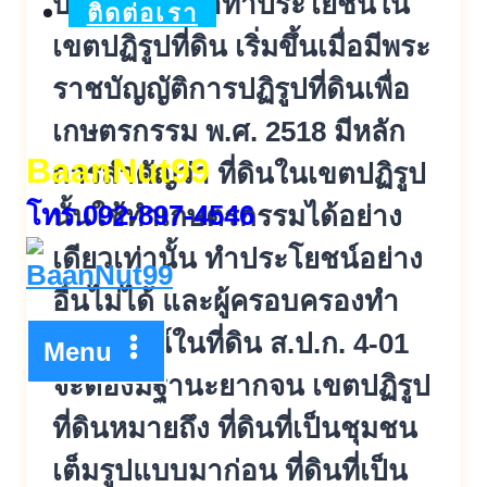
ประชาชนเข้าทำ
ประโยชน์ใน
ติดต่อเรา
เขตปฏิรูปที่ดิน เริ่มขึ้นเมื่อมีพระ
ราชบัญญัติก
ารปฏิรูปที่ดินเพื่อ
เกษตรกรรม พ.ศ. 2518 มีหลัก
BaanNut99
การสำคัญว่า ที่ดินในเขตปฏิรูป
โทร.092-897-4546
นั้นใช้ทำเกษต
รกรรมได้อย่าง
เดียวเท่านั้น ทำประโยชน์อย่าง
อื่นไม่ได้ และผู้ครอบครองทำ
ประโยชน์ในที่ดิ
น ส.ป.ก. 4-01
Menu
จะต้องมีฐานะยากจน เขตปฏิรูป
ที่ดินหมายถึง ที่ดินที่เป็นชุมชน
เต็มรูปแบบมา
ก่อน ที่ดินที่เป็น