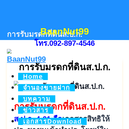
Skip
to
content
BaanNut99
การรับมรดกที่ดินส.ป.ก.
โทร.092-897-4546
การรับมรดกที่ดินส.ป.ก.
Home
จำนองขายฝาก
บทความ
การรับมรดกที่ดินส.ป.ก.
ข่าวสาร
ส.ป.ก. 4-01 คือ
เอกสารสิทธิให้
เอกสารDownload