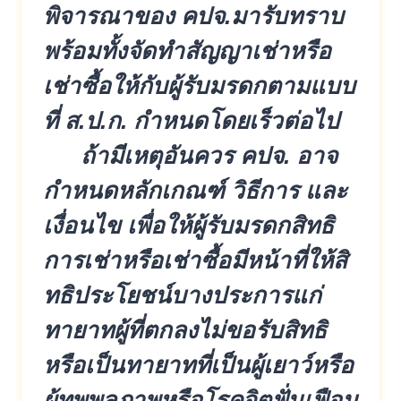
พิจารณาของ คปจ.มารับทราบ
พร้อมทั้งจัดทำสัญ
ญาเช่าหรือ
เช่าซื้อให้กับผู้รับ
มรดกตามแบบ
ที่ ส.ป.ก. กำหนดโดยเร็วต่อไป
ถ้ามีเหตุอันควร คปจ. อาจ
กำหนดหลักเกณฑ์ วิธีการ และ
เงื่อนไข เพื่อให้ผู้รับมรดกสิทธิ
การเช่า
หรือเช่าซื้อมีหน้าที่ให้สิ
ทธิป
ระโยชน์บางประการแก่
ทายาทผู้ที่
ตกลงไม่ขอรับสิทธิ
หรือเป็นทายาทที่เป็นผู้เยาว์หรื
อ
ผู้ทุพพลภาพหรือโรคจิตฟั่นเฟื
อน