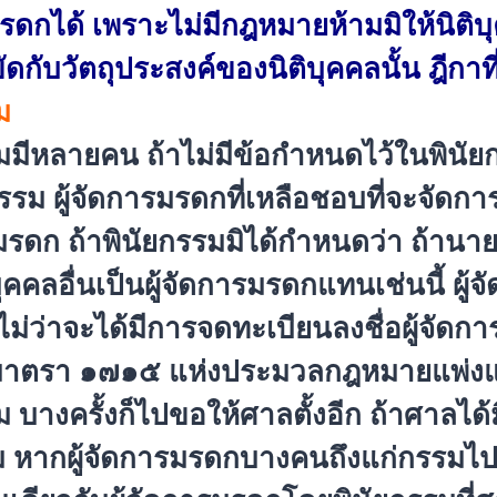
มรดกได้ เพราะไม่มีกฎหมายห้ามมิให้นิติ
บ
ัดกับวัตถุ
ประสงค์ของนิติบุคคลนั้น ฎีก
ม
มมี
หลายคน ถ้าไม่มีข้อกำหนดไว้ในพินั
ยก
รรม ผู้จัดการมรดกที่เหลือชอบที่
จะจัดการ
มรดก ถ้าพินัยกรรมมิได้กำหนดว่า ถ้านาย
ุคคลอื่นเป็นผู้จั
ดการมรดกแทนเช่นนี้ ผู้จัด
ม่ว่าจะได้มีการจดทะเบียนลงชื่
อผู้จัดก
ม (มาตรา ๑๗๑๕ แห่งประมวลกฎหมายแพ่ง
างครั้งก็ไปขอให้ศาลตั้งอีก ถ้าศาลได้มีคำส
 หากผู้จัดการมรดกบางคนถึงแก่
กรรมไป 