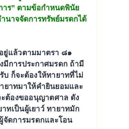
การ” ตามข้อกำหนดพินัย
อำนาจจั
ดการทรัพย์มรดกได้
้อยู่แล้วตามมาตรา ๘๑
องมีการประกาศมรดก ถ้ามี
บ ก็จะต้องให้ทายาทที่ไม่
ายาทมาให้คำยิ
นยอมและ
กจะต้องขออนุ
ญาตศาล ดัง
เป็นผู้เยาว์ ทายาทมัก
้
จัดการมรดกและโอน