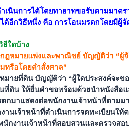
เนินการได้
โดยทายาทขอรับตามมาตรา
ำได้อีกวิธีหนึ่ง คือ การโอนมรดกโดยมีผ
ิ
ธีใดบ้าง
หมายแพ่งและพาณิชย์ บัญญัติว่า “ผู้จ
มหรือโดยคำสั่งศาล”
ยที่ดิน บัญญัติว่า “ผู้ใดประสงค์จะขอ
นที่ดิน ให้ยื่นคำขอพร้อมด้วยนำหนังสื
อแส
ดกมาแสดงต่อพนักงานเจ้
าหน้าที่ตามมา
งานเจ้าหน้าที่ดำเนิ
นการจดทะเบียนให้ตา
้พนักงานเจ้าหน้าที่
สอบสวนและตรวจสอบ