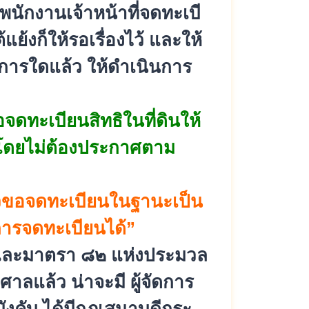
พนักงานเจ้าหน้าที่จดทะเบี
้แย้งก็ให้รอเรื่
องไว้ และให้
ระการใดแล้ว ให้ดำเนินการ
จดทะเบียนสิทธิในที่ดิ
นให้
ดยไม่
ต้องประกาศตาม
วขอจดทะเบี
ยนในฐานะเป็น
ารจดทะเบียนได้”
และมาตรา ๘๒ แห่งประมวล
าลแล้ว น่าจะมี ผู้จัดการ