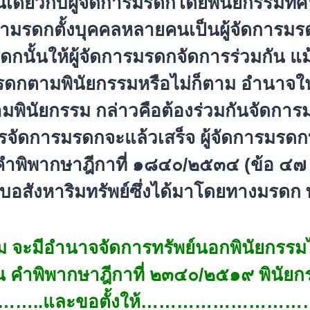
เดียวกับผู้
จัดการมรดกโดยพินัยกรรมที่ศ
ามรดกตั้งบุ
คคลหลายคนเป็นผู้จัดการมร
นั้นให้ผู้จั
ดการมรดกจัดการร่วมกัน แม้ต
ดกตามพินัยกรรมหรือไม่ก็
ตาม อำนาจใน
มพินั
ยกรรม กล่าวคือต้องร่วมกันจัดการม
จั
ดการมรดกจะแล้วเสร็จ ผู้จัดการมรดกที่
ำพิพากษาฎีกาที่ ๑๘๔๐/๒๕๓๔ (ข้อ ๔๗ ข
บอสังหาริมทรัพย์ซึ่งได้
มาโดยทางมรดก 
ม จะมีอำนาจจัดการทรัพย์นอกพินั
ยกรรมไ
น คำพิพากษาฎีกาที่ ๒๓๔๐/๒๕๑๙ พินัยกร
…..และขอตั้งให้………………………