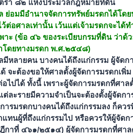
รา ๘๒ แห่งประมวลกฎหมายที่ดิน
ล ย่อมมีอำนาจจัดการทรัพย์มรดกได้
โดยท
ว้ต่
อศาลเท่านั้น เว้นแต่เจ้ามรดกจะได้ทำ
ะ (ข้อ ๔๖ ของระเบียบกรมที่ดิน ว่าด้วย
าโดยทางมรดก พ.ศ.๒๕๔๘)
ลมี
หลายคน บางคนได้ถึงแก่กรรม ผู้จัดกา
 จะต้องขอให้ศาลตั้งผู้จั
ดการมรดกเพิ่ม ห
่
อไปได้ ทั้งนี้ เพราะผู้จัดการมรดกที่ศาลตั
ต่ละรายมีความจำเป็นจะต้
องตั้งผู้จัด
้จัดการมรดกบางคนได้ถึ
งแก่กรรมลง ก็ควรท
แทนผู้ที่
ถึงแก่กรรมไป หรือควรให้ผู้จัดก
ีกาที่ ๔๖๑/๒๕๑๔) ผู้จัดการมรดกที่ศาลต