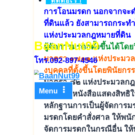
ติดต่อเรา
การโอนมรดก นอกจากจะดำ
ที่ดินแล้ว ยังสามารถกระท
แห่งประมวลกฎหมายที่ดิน
BaanNut99
ผู้จัดการมรดกตั้งขึ้นได้โดยว
มาตรา ๑๗๑๑ แห่งประมวลกฎ
โทร.092-897-4546
งบุคคลที่ตั้งขึ้นโดยพินั
ยกรร
มาตรา ๘๒ แห่งประมวลกฎหมา
Menu
มรดกในหนังสือแสดงสิ
ทธิใ
หลักฐานการเป็นผู้จั
ดการมร
มรดกโดยคำสั่
งศาล ให้พนัก
จัดการมรดกในกรณี
อื่น ให