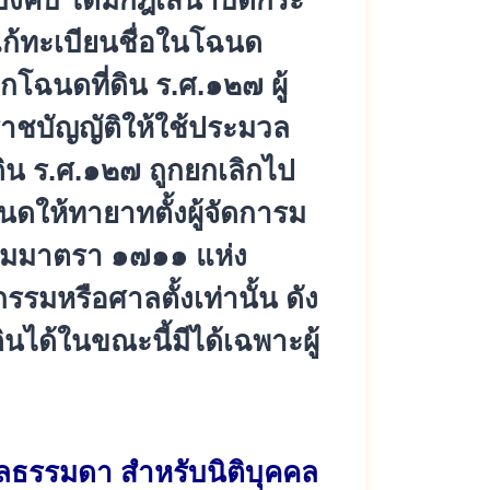
บังคับ ได้มีกฎเสนาบดีกระ
ก้ทะเบียนชื่
อในโฉนด
กโฉนดที่ดิน ร.ศ.๑๒๗ ผู้
าชบัญญัติให้ใช้
ประมวล
ิน ร.ศ.๑๒๗ ถูกยกเลิกไป
นดให้ทายาทตั้งผู้จั
ดการม
 ตามมาตรา ๑๗๑๑ แห่ง
รรมหรือศาลตั้งเท่านั้น ดัง
ินได้ในขณะนี้มีได้เฉพาะผู้
ลธรรมดา สำหรับนิติบุคคล