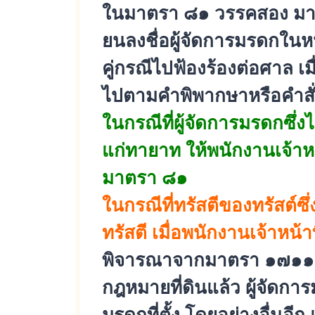
ในมาตรา ๘๑ วรรคสอง มาใช้บ
ยนลงชื่อผู้จัดการมรดกในหน
คู่กรณีไปฟ้องร้องต่อศาล เ
ไปตามคำพิพากษาหรื
อคำสั
ในกรณีที่ผู้จัดการมรดกซึ่งไ
แก่ทายาท ให้พนักงานเจ้าหน
มาตรา ๘๑
ในกรณีที่ทรัสตีของทรัสต์ซึ่
ทรัสตี เมื่อพนักงานเจ้าหน้าท
พิจารณาจากมาตรา ๑๗๑๑ 
กฎหมายที่ดินแล้ว ผู้จัดกา