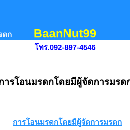
BaanNut99
มรดก
โทร.092-897-4546
การโอนมรดกโดยมีผู้จัดการมรด