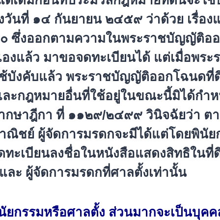
ก แต่เดิมก่อนที่ประมวลกฎหมายที่
ดินจะใช้
งวันที่ ๑๔ กันยายน ๒๔๕๙ ว่าด้วย เรื่องแ
 ๑๐ ซึ่งออกตามความในพระราชบัญญัติ
ออ
เองแล้ว มาขอจดทะเบียนได้ แต่เมื่อพระร
้บังคับแล้ว พระราชบัญญัติออกโฉนดที่ด
ละกฎหมายอื่นที่ใช้อยู่ในขณะนี้
มิได้กำห
พิพากษาฎีกา ที่ ๑๑๒๙/๒๔๙๙ วินิจฉัยว่า
ชย์ ผู้จัดการมรดกจะมีได้แต่โดยพินั
ยก
ดทะเบี
ยนลงชื่อในหนังสือแสดงสิทธิในที่
ด
 ผู้จัดการมรดกที่ศาลตั้งเท่านั้
น
นั
ยกรรมหรือศาลตั้ง ส่วนมากจะเป็นบุคค