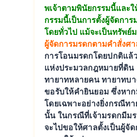
พเจ้
าตามพินัยกรรมนี้และให
กรรมนี้เป็
นการตั้งผู้จัดกา
โดยทั่วไป แม้จะเป็นทรัพย์มร
ผู้จัดการมรดกตามคำสั่งศา
การโอนมรดกโดยปกติแล้ว แ
แห่งประมวลกฎหมายที่ดิน
ทายาทหลายคน ทายาทบางค
ขอรับให้
คำยินยอม ซึ่งหา
โดยเฉพาะอย่างยิ่งกรณี
ทาย
นั้น ในกรณีที่เจ้ามรดกมี
มร
จะไปขอให้ศาลตั้งเป็นผู้
จัด