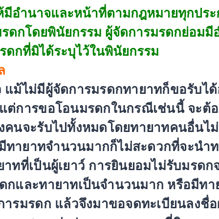
้มี
อำนาจและหน้าที่ตามกฎหมายทุ
กประ
รมรดกโดยพินั
ยกรรม ผู้จัดการมรดกย่อมมี
ดกที่มิได้
ระบุไว้ในพินัยกรรม
ล
ม้ไม่มีผู้จัดการมรดกทายาทก็
ขอรับได
 แต่การขอโอนมรดกในกรณีเช่นนี้ จะต้
นจะรับไปทั้
งหมดโดยทายาทคนอื่นไม่รั
กมีทายาทจำนวนมากก็ไม่
สะดวกที่จะนำท
าทที่เป็นผู้เยาว์ การยินยอมไม่รับมรด
ดกและทายาทเป็นจำนวนมาก หรือมีทายาท
การมรดก แล้วจึงมาขอจดทะเบียนลงชื่อผู