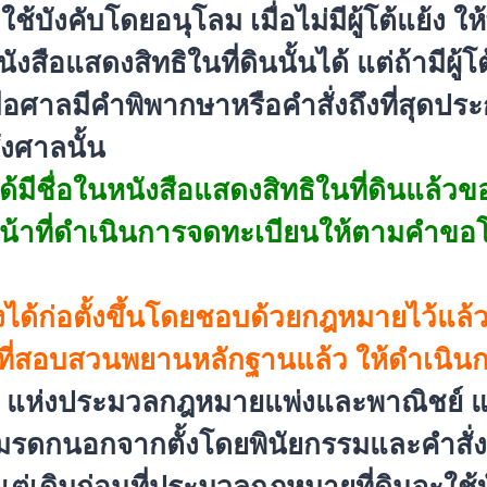
ังคับโดยอนุโลม เมื่อไม่มีผู้โต้แย้ง ให้
ังสื
อแสดงสิทธิในที่ดินนั้นได้ แต่ถ้ามีผู้โต
มื่อศาลมีคำพิพากษาหรือคำสั่
งถึงที่สุดป
่งศาลนั้น
ด้
มีชื่อในหนังสือแสดงสิทธิในที่
ดินแล้วขอ
้าที่ดำเนิ
นการจดทะเบียนให้ตามคำขอโ
งได้ก่อตั้งขึ้นโดยชอบด้
วยกฎหมายไว้แล้
ี่
สอบสวนพยานหลักฐานแล้ว ให้ดำเนินก
แห่งประมวลกฎหมายแพ่งและพาณิชย์ 
รมรดกนอกจากตั้งโดยพินั
ยกรรมและคำสั่งศ