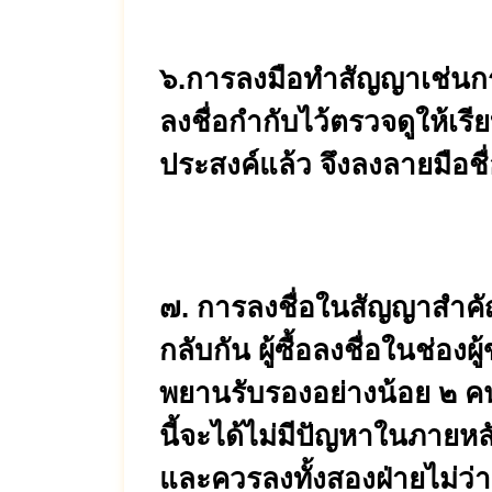
๖.การลงมือทำสัญญาเช่นกร
ลงชื่อกำกับไว้ตรวจดูให้เร
ประสงค์แล้ว จึงลงลายมือชื
๗. การลงชื่อในสัญญาสำคัญเ
กลับกัน ผู้ซื้อลงชื่อในช่องผ
พยานรับรองอย่างน้อย ๒ คน 
นี้จะได้ไม่มีปัญหาในภายหลั
และควรลงทั้งสองฝ่ายไม่ว่