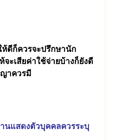
ห้ดีก็ควรจะปรึกษานัก
เสียค่าใช้จ่ายบ้างก็ยังดี
ญญาควรมี
ักฐานแสดงตัวบุคคลควรระบุ