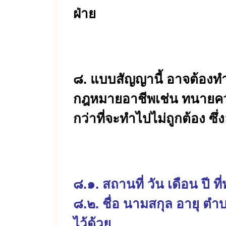
ฝ่าย
๘. แบบสัญญานี้ อาจต้องทำ
กฎหมายอาชีพเช่น ทนายความ
กว่าที่จะทำไปไม่ถูกต้อง 
๘.๑. สถานที่ วัน เดือน ปี ท
๘.๒. ชื่อ นามสกุล อายุ ต
ไว้ด้วย