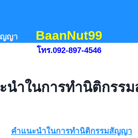
BaanNut99
ัญญา
โทร.092-897-4546
ะนำในการทำนิติกรรม