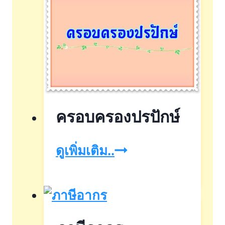
เสีย
สิ่ง
ภาษี
ปลูก
เงิน
สร้าง
ได้
หัก
ณ
ครอบครองปรปักษ์
ที่
จ่าย
ครอบ
ดูเพิ่มเติม..
ครอง
ปรปักษ์