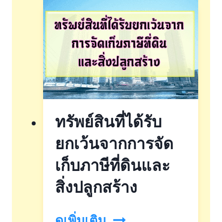
แบบstep
by
step
ทรัพย์สินที่ได้รับ
ยกเว้นจากการจัด
เก็บภาษีที่ดินและ
สิ่งปลูกสร้าง
ทรัพย์สิน
ดูเพิ่มเติม..