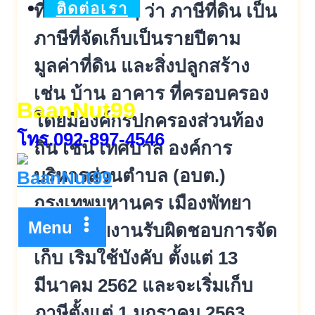
ติดต่อเรา
ที่เรียกกันย่อๆ ว่า ภาษีที่ดิน เป็น
ภาษีที่จัดเก็บเป็นรายปีตาม
มูลค่าที่ดิน และสิ่งปลูกสร้าง
เช่น บ้าน อาคาร ที่ครอบครอง
BaanNut99
โดยมีองค์กรปกครองส่วนท้อง
โทร.092-897-4546
ถิ่น เช่น เทศบาล องค์การ
บริหารส่วนตำบล (อบต.)
กรุงเทพมหานคร เมืองพัทยา
Menu
เป็นหน่วยงานรับผิดชอบการจัด
เก็บ เริ่มใช้บังคับ ตั้งแต่ 13
มีนาคม 2562 และจะเริ่มเก็บ
ภาษีตั้งแต่ 1 มกราคม 2563