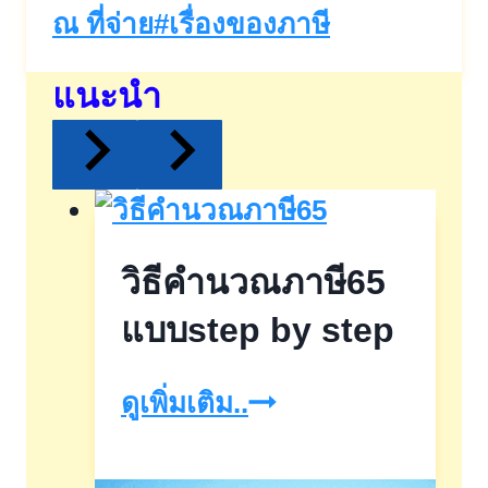
ณ ที่จ่าย
#
เรื่องของภาษี
แนะนำ
วิธีคำนวณภาษี65
แบบstep by step
วิธี
ดูเพิ่มเติม..
คำนวณ
ภาษี65