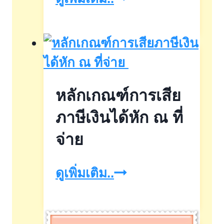
ที่
ได้
รับ
ยกเว้น
หลักเกณฑ์การเสีย
จาก
การ
ภาษีเงินได้หัก ณ ที่
จัด
จ่าย
เก็บ
หลัก
ดูเพิ่มเติม..
ภาษี
เกณฑ์
ที่ดิน
การ
และ