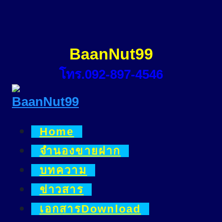
Skip
to
content
BaanNut99
โทร.092-897-4546
Home
จำนองขายฝาก
บทความ
ข่าวสาร
เอกสารDownload