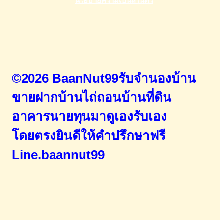
©2026 BaanNut99รับจำนองบ้าน
ขายฝากบ้านไถ่ถอนบ้านที่ดิน
อาคารนายทุนมาดูเองรับเอง
โดยตรง
ยินดีให้คำปรึกษาฟรี
Line.baannut99