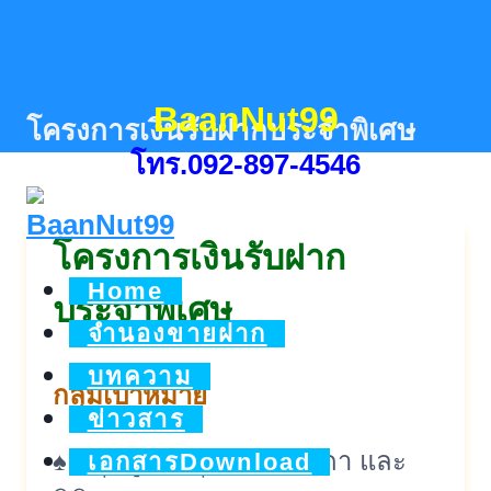
Skip
to
content
BaanNut99
โครงการเงินรับฝากประจำพิเศษ
โทร.092-897-4546
โครงการเงินรับฝาก
Home
ประจำพิเศษ
จำนองขายฝาก
บทความ
กลุ่มเป้าหมาย
ข่าวสาร
♠ กลุ่มลูกค้าบุคคลธรรมดา และ
เอกสารDownload