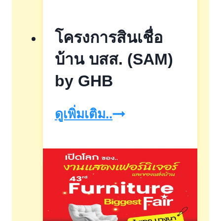
ฝาก
เผื่อ
โครงการสินเชื่อ
เรียก
บ้าน บสส. (SAM)
พิเศษ13เดือน
by GHB
โครงการ
ดูเพิ่มเติม..
สิน
เชื่อ
บ้าน
บสส.
(SAM)