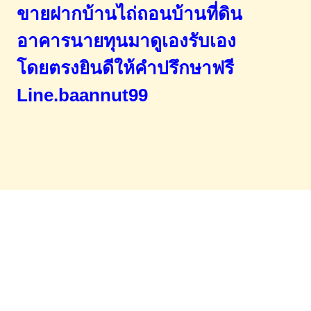
ขายฝากบ้านไถ่ถอนบ้านที่ดิน
อาคารนายทุนมาดูเองรับเอง
โดยตรง
ยินดีให้คำปรึกษาฟรี
Line.baannut99
Home
จำนองขายฝาก
บทความ