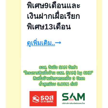
พิเศษ9เดือนและ
เมษายน
เงินฝากเผื่อเรียก
นี้
พิเศษ13เดือน
เงิน
ดูเพิ่มเติม..
ฝาก
เผื่อ
เรียก
พิเศษ9เดือน
และ
เงิน