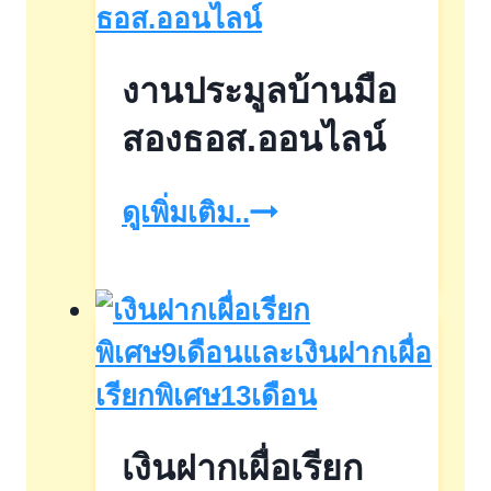
บ้าน
เด่น
งานประมูลบ้านมือ
ทำเล
ดี
สองธอส.ออนไลน์
ลด
งาน
ดูเพิ่มเติม..
ราคา
ประมูล
สูงสุด
บ้าน
ถึง
มือ
50%วัน
สอง
เสาร์
ธอส.ออนไลน์
ที่
เงินฝากเผื่อเรียก
22