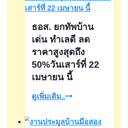
สำหรับ
คน
ธอส. ยกทัพบ้าน
อยาก
มี
เด่น ทำเลดี ลด
บ้าน
ราคาสูงสุดถึง
50%วันเสาร์ที่ 22
เมษายน นี้
ธอส.
ดูเพิ่มเติม..
ยก
ทัพ