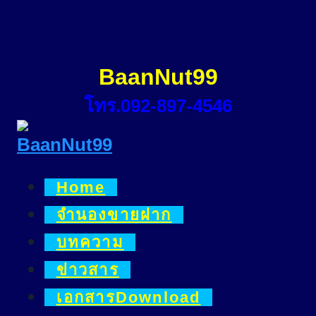
Skip
to
content
BaanNut99
โทร.092-897-4546
Home
จำนองขายฝาก
บทความ
ข่าวสาร
เอกสารDownload