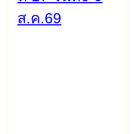
ส.ค.69