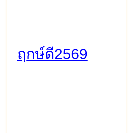
ฤกษ์ดี2569