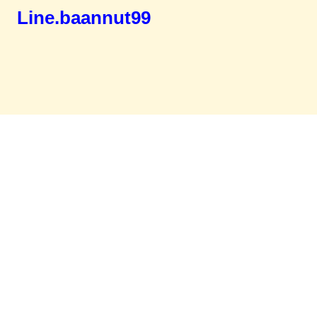
Line.baannut99
Home
จำนองขายฝาก
บทความ
ข่าวสาร
เอกสารDownload
ติดต่อเรา