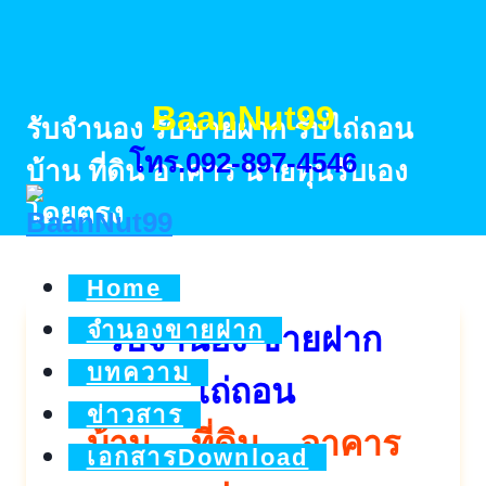
Skip
to
content
BaanNut99
รับจำนอง รับขายฝาก รับไถ่ถอน
โทร.092-897-4546
บ้าน ที่ดิน อาคาร นายทุนรับเอง
โดยตรง
Home
จำนองขายฝาก
รับจำนอง ขายฝาก
บทความ
ไถ่ถอน
ข่าวสาร
บ้าน – ที่ดิน – อาคาร
เอกสารDownload