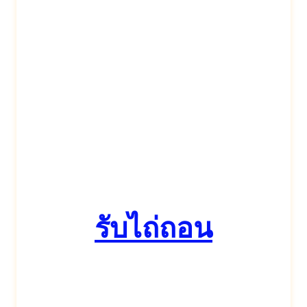
รับไถ่ถอน