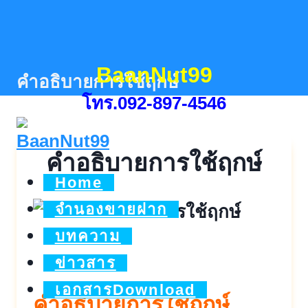
Skip
to
content
BaanNut99
คำอธิบายการใช้ฤกษ์
โทร.092-897-4546
คำอธิบายการใช้ฤกษ์
Home
จำนองขายฝาก
บทความ
ข่าวสาร
เอกสารDownload
คำอธิบายการใช้ฤกษ์