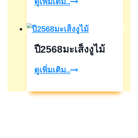
ฤกษ์
ดูเพิ่มเติม..
ดี
เดือน
ตุลาคม
ปี2568มะเส็งงูไม้
ปี2569
ปี2568มะเส็ง
ดูเพิ่มเติม..
งู
ไม้