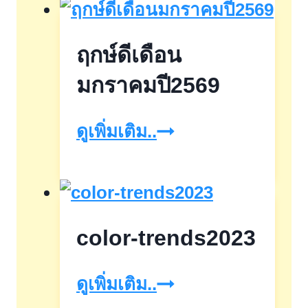
ปัญหา
ข้าว
ฤกษ์ดีเดือน
ของ
เครื่อง
มกราคมปี2569
ใช้
ฤกษ์
ดูเพิ่มเติม..
ของ
ดี
บ้าน
เดือน
มกราคม
color-trends2023
ปี2569
color-
ดูเพิ่มเติม..