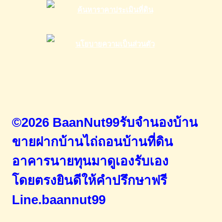
©2026 BaanNut99รับจำนองบ้าน
ขายฝากบ้านไถ่ถอนบ้านที่ดิน
อาคารนายทุนมาดูเองรับเอง
โดยตรง
ยินดีให้คำปรึกษาฟรี
Line.baannut99