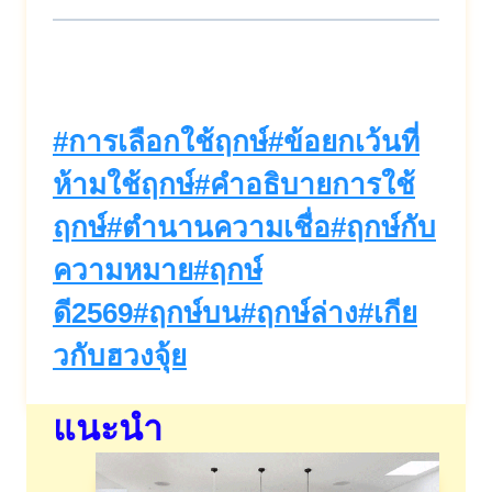
Post
#
การเลือกใช้ฤกษ์
#
ข้อยกเว้นที่
Tags:
ห้ามใช้ฤกษ์
#
คำอธิบายการใช้
ฤกษ์
#
ตำนานความเชื่อ
#
ฤกษ์กับ
ความหมาย
#
ฤกษ์
ดี2569
#
ฤกษ์บน
#
ฤกษ์ล่าง
#
เกีย
วกับฮวงจุ้ย
แนะนำ