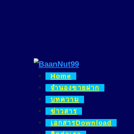
Skip
to
content
Home
จำนองขายฝาก
บทความ
ข่าวสาร
เอกสารDownload