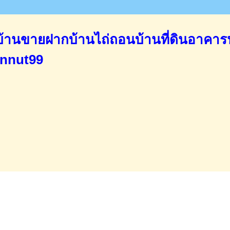
านขายฝากบ้านไถ่ถอนบ้านที่ดินอาคาร
annut99