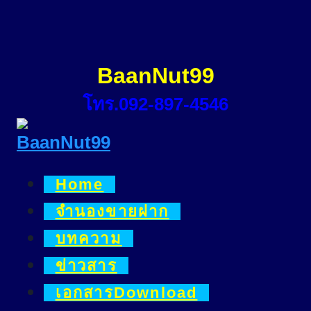
Skip
to
content
BaanNut99
โทร.092-897-4546
Home
จำนองขายฝาก
บทความ
ข่าวสาร
เอกสารDownload