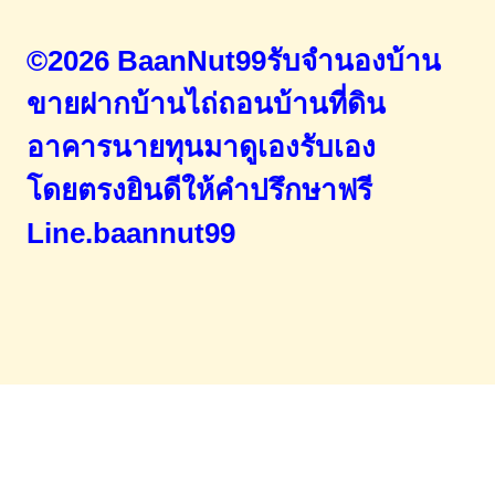
©2026 BaanNut99รับจำนองบ้าน
ขายฝากบ้านไถ่ถอนบ้านที่ดิน
อาคารนายทุนมาดูเองรับเอง
โดยตรง
ยินดีให้คำปรึกษาฟรี
Line.baannut99
Home