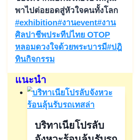
พาไปต่อยอดสู่หัวใจคนทั้งโลก
Post
#
exhibition
#
งานevent
#
งาน
Tags:
ศิลปาชีพประทีปไทย OTOP
หลอมดวงใจด้วยพระบารมี
#
ปฎิ
ทินกิจกรรม
แนะนำ
บริทาเนียโปรลับ
จังหวะร้อนลุ้นรับรถ