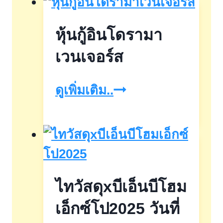
Asia
หุ้นกู้อินโดรามา
2026
เวนเจอร์ส
หุ้น
ดูเพิ่มเติม..
กู้
อิน
โด
รามา
ไทวัสดุxบีเอ็นบีโฮม
เวน
เจ
เอ็กซ์โป2025 วันที่