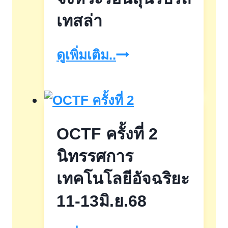
เทสล่า
บริ
ดูเพิ่มเติม..
ทา
เนีย
โปร
OCTF ครั้งที่ 2
ลับ
จังหวะ
นิทรรศการ
ร้อน
เทคโนโลยีอัจฉริยะ
ลุ้น
11-13มิ.ย.68
รับ