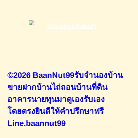
©2026 BaanNut99รับจำนองบ้าน
ขายฝากบ้านไถ่ถอนบ้านที่ดิน
อาคารนายทุนมาดูเองรับเอง
โดยตรง
ยินดีให้คำปรึกษาฟรี
Line.baannut99