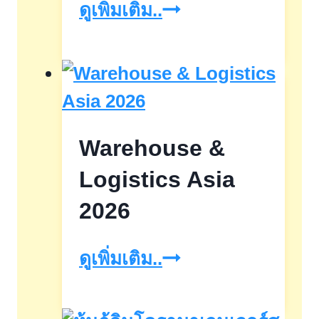
รถ
OCTF
ดูเพิ่มเติม..
เท
ครั้ง
สล่า
ที่
2
นิทรรศการ
Warehouse &
เทคโนโลยี
อัจฉริยะ
Logistics Asia
11-
2026
13มิ.ย.68
Warehouse
ดูเพิ่มเติม..
&
Logistics