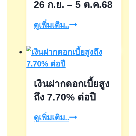
อร์ส
26 ก.ย. – 5 ต.ค.68
ไท
ดูเพิ่มเติม..
วัสดุxบี
เอ็น
บี
โฮม
เงินฝากดอกเบี้ยสูง
เอ็กซ์
โป2025
ถึง 7.70% ต่อปี
วัน
เงิน
ดูเพิ่มเติม..
ที่
ฝาก
26