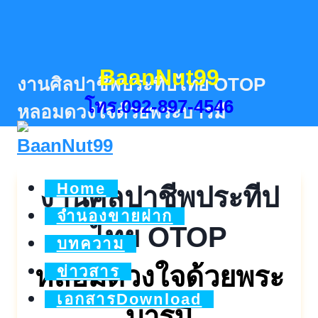
Skip
to
content
BaanNut99
งานศิลปาชีพประทีปไทย OTOP
โทร.092-897-4546
หลอมดวงใจด้วยพระบารมี
Home
งานศิลปาชีพประทีป
จำนองขายฝาก
ไทย OTOP
บทความ
หลอมดวงใจด้วยพระ
ข่าวสาร
เอกสารDownload
บารมี