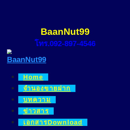
Skip
to
content
BaanNut99
โทร.092-897-4546
Home
จำนองขายฝาก
บทความ
ข่าวสาร
เอกสารDownload