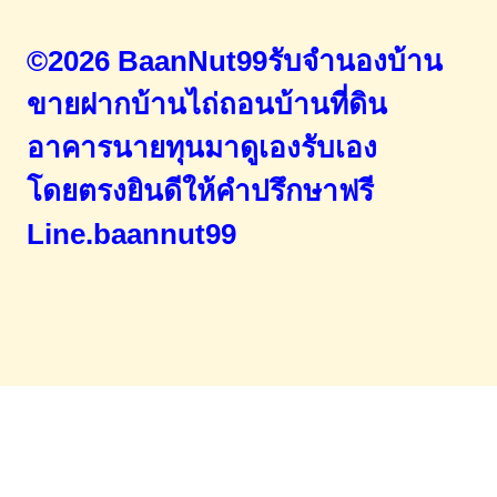
©2026 BaanNut99รับจำนองบ้าน
ขายฝากบ้านไถ่ถอนบ้านที่ดิน
อาคารนายทุนมาดูเองรับเอง
โดยตรง
ยินดีให้คำปรึกษาฟรี
Line.baannut99
Home