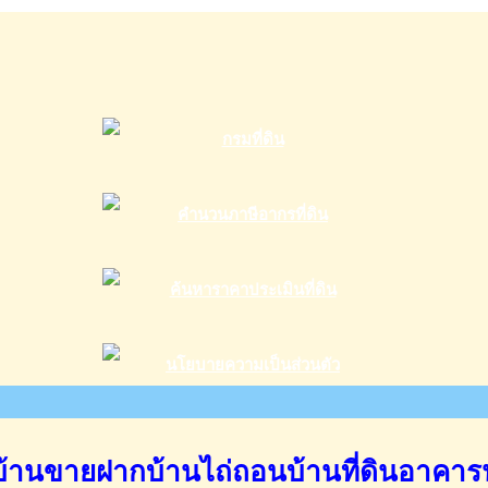
านขายฝากบ้านไถ่ถอนบ้านที่ดินอาคาร