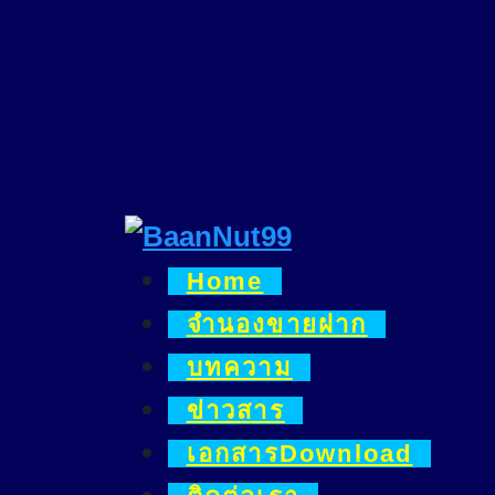
Skip
to
content
Home
จำนองขายฝาก
บทความ
ข่าวสาร
เอกสารDownload