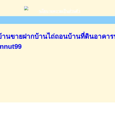
านขายฝากบ้านไถ่ถอนบ้านที่ดินอาคาร
annut99