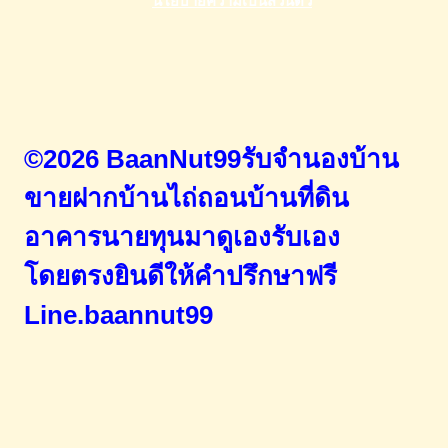
©2026 BaanNut99รับจำนองบ้าน
ขายฝากบ้านไถ่ถอนบ้านที่ดิน
อาคารนายทุนมาดูเองรับเอง
โดยตรง
ยินดีให้คำปรึกษาฟรี
Line.baannut99