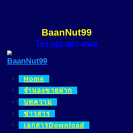
Skip
to
content
BaanNut99
โทร.092-897-4546
Home
จำนองขายฝาก
บทความ
ข่าวสาร
เอกสารDownload