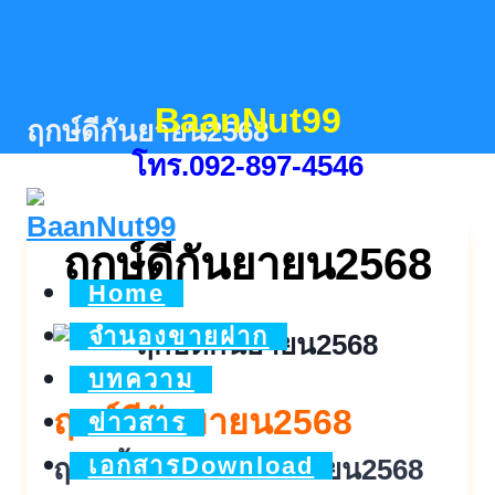
Skip
to
content
BaanNut99
ฤกษ์ดีกันยายน2568
โทร.092-897-4546
ฤกษ์ดีกันยายน2568
Home
จำนองขายฝาก
บทความ
ฤกษ์ดีกันยายน2568
ข่าวสาร
เอกสารDownload
ฤกษ์ขึ้นบ้านใหม่กันยายน2568