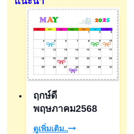
แนะนำ
ฤกษ์ดี
พฤษภาคม2568
ฤกษ์
ดูเพิ่มเติม..