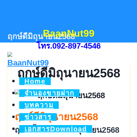
Skip
to
content
BaanNut99
ฤกษ์ดีมิถุนายน2568
โทร.092-897-4546
ฤกษ์ดีมิถุนายน2568
Home
จำนองขายฝาก
บทความ
ฤกษ์ดีมิถุนายน2568
ข่าวสาร
เอกสารDownload
ฤกษ์ขึ้นบ้านใหม่มิถุนายน2568