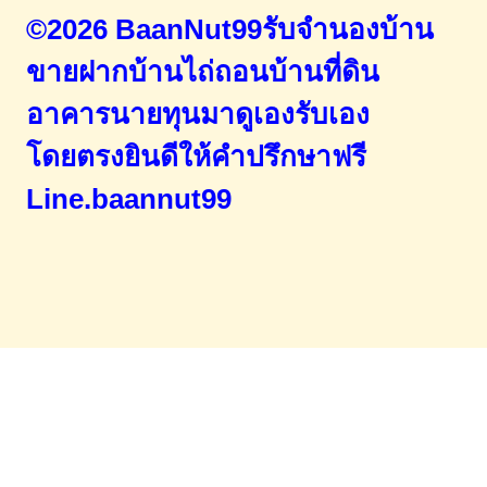
©2026 BaanNut99รับจำนองบ้าน
ขายฝากบ้านไถ่ถอนบ้านที่ดิน
อาคารนายทุนมาดูเองรับเอง
โดยตรง
ยินดีให้คำปรึกษาฟรี
Line.baannut99
Home
จำนองขายฝาก