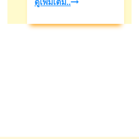
ฤกษ์
ดูเพิ่มเติม..
ดี
เดือน
กันยายน2567