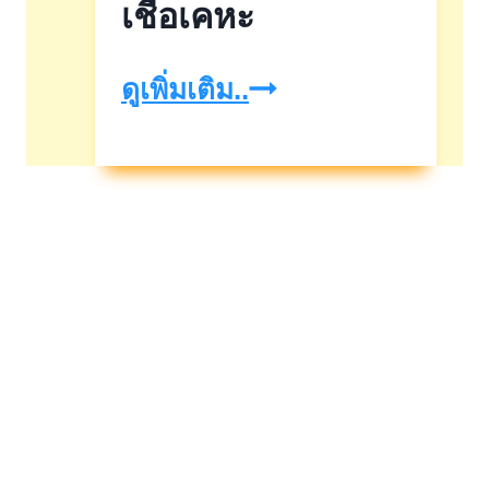
เชื่อเคหะ
เติม
ดูเพิ่มเติม..
สุข
วาด
ฝัน
กับ
บ้าน
ที่
ใช่
ด้วย
สิน