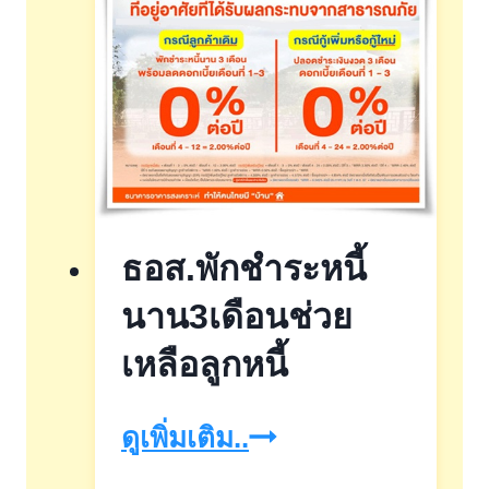
ธอส.พักชำระหนี้
นาน3เดือนช่วย
เหลือลูกหนี้
ธอส.พัก
ดูเพิ่มเติม..
ชำระ