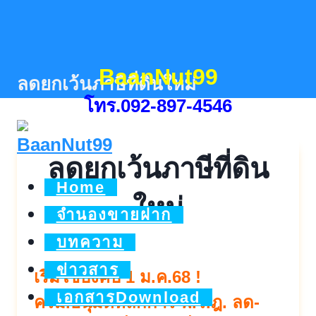
Skip
to
content
BaanNut99
ลดยกเว้นภาษีที่ดินใหม่
โทร.092-897-4546
ลดยกเว้นภาษีที่ดิน
Home
ใหม่
จำนองขายฝาก
บทความ
ข่าวสาร
เริ่มใช้บังคับ 1 ม.ค.68 !
เอกสารDownload
ครม.อนุมัติหลักการ พ.ร.ฎ. ลด-