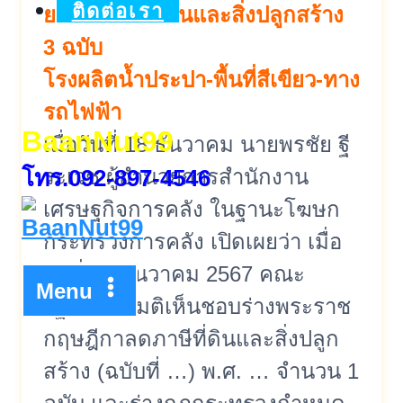
ติดต่อเรา
ยกเว้น ภาษีที่ดินและสิ่งปลูกสร้าง
3 ฉบับ
โรงผลิตน้ำประปา-พื้นที่สีเขียว-ทาง
รถไฟฟ้า
BaanNut99
เมื่อวันที่ 18 ธันวาคม นายพรชัย ฐี
โทร.092-897-4546
ระเวช ผู้อำนวยการสำนักงาน
เศรษฐกิจการคลัง ในฐานะโฆษก
กระทรวงการคลัง เปิดเผยว่า เมื่อ
วันที่ 17 ธันวาคม 2567 คณะ
Menu
รัฐมนตรีมีมติเห็นชอบร่างพระราช
กฤษฎีกาลดภาษีที่ดินและสิ่งปลูก
สร้าง (ฉบับที่ …) พ.ศ. … จำนวน 1