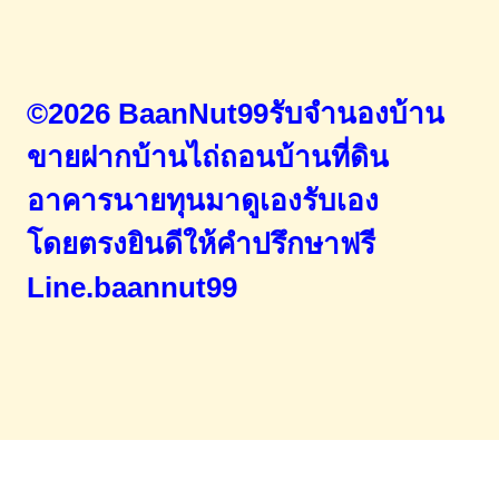
©2026 BaanNut99รับจำนองบ้าน
ขายฝากบ้านไถ่ถอนบ้านที่ดิน
อาคารนายทุนมาดูเองรับเอง
โดยตรง
ยินดีให้คำปรึกษาฟรี
Line.baannut99