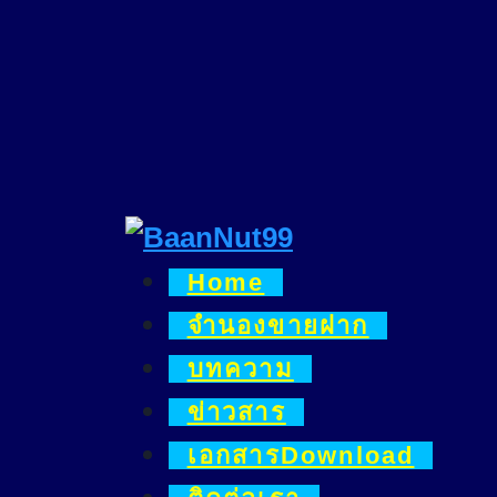
Skip
to
content
Home
จำนองขายฝาก
บทความ
ข่าวสาร
เอกสารDownload