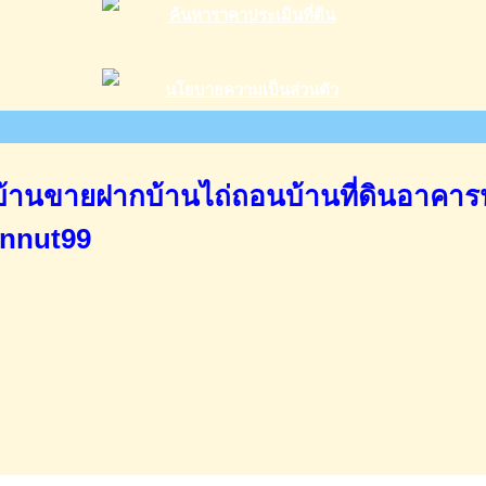
านขายฝากบ้านไถ่ถอนบ้านที่ดินอาคาร
annut99