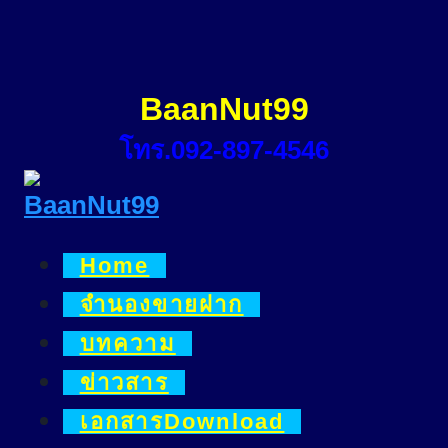
Skip
to
content
BaanNut99
โทร.092-897-4546
Home
จำนองขายฝาก
บทความ
ข่าวสาร
เอกสารDownload