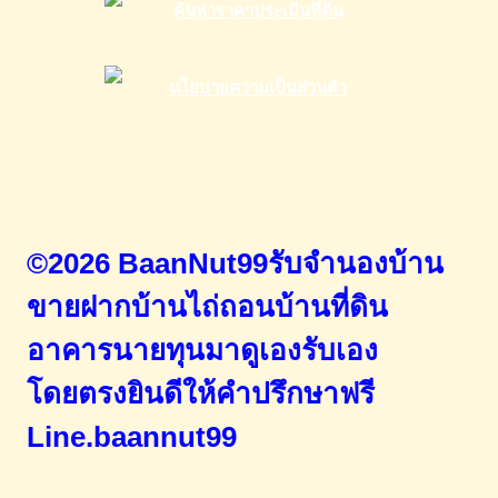
©2026 BaanNut99รับจำนองบ้าน
ขายฝากบ้านไถ่ถอนบ้านที่ดิน
อาคารนายทุนมาดูเองรับเอง
โดยตรง
ยินดีให้คำปรึกษาฟรี
Line.baannut99