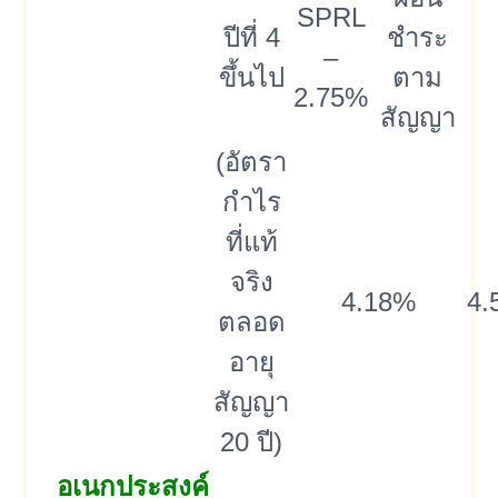
SPRL
ปีที่ 4
ชำระ
–
ขึ้นไป
ตาม
2.75%
สัญญา
(อัตรา
กำไร
ที่แท้
จริง
4.18%
4.
ตลอด
อายุ
สัญญา
20 ปี)
อเนกประสงค์