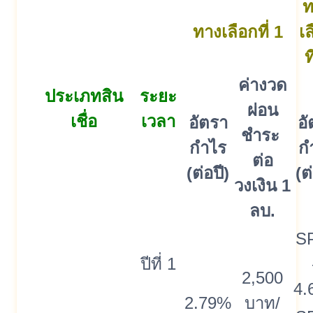
ท
ทางเลือกที่ 1
เ
ท
ค่างวด
ประเภทสิน
ระยะ
ผ่อน
เชื่อ
เวลา
อัตรา
อั
ชำระ
กำไร
ก
ต่อ
(ต่อปี)
(ต
วงเงิน 1
ลบ.
S
ปีที่ 1
2,500
4.
2.79%
บาท/