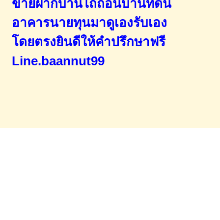
ขายฝากบ้านไถ่ถอนบ้านที่ดิน
อาคารนายทุนมาดูเองรับเอง
โดยตรง
ยินดีให้คำปรึกษาฟรี
Line.baannut99
Home
จำนองขายฝาก
บทความ
ข่าวสาร