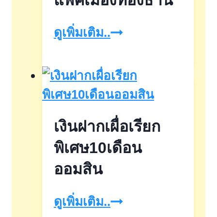
แพ็คเมืองทองธานี
furnitureexpo
ดูเพิ่มเติม..
อิม
แพ็ค
เมืองทอง
ธานี
เงินฝากเผื่อเรียก
พิเศษ10เดือน
ออมสิน
เงิน
ดูเพิ่มเติม..