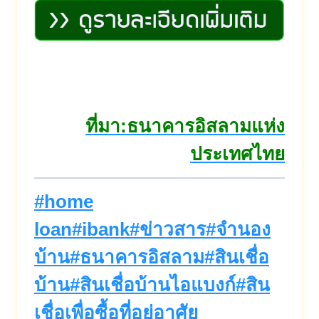
ที่มา:ธนาคารอิสลามแห่ง
ประเทศไทย
Post
#
home
Tags:
loan
#
ibank
#
ข่าวสาร
#
จำนอง
บ้าน
#
ธนาคารอิสลาม
#
สินเชื่อ
บ้าน
#
สินเชื่อบ้านไอแบงก์
#
สิน
เชื่อเพื่อซื้อที่อยู่อาศัย