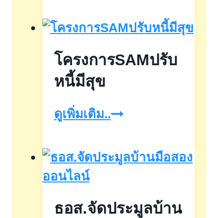
ฝาก
เผื่อ
เรียก
โครงการSAMปรับ
พิเศษ10เดือน
ออมสิน
หนี้มีสุข
โครงการSAMปรับ
ดูเพิ่มเติม..
หนี้
มี
สุข
ธอส.จัดประมูลบ้าน