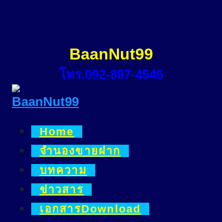
Skip
to
content
BaanNut99
โทร.092-897-4546
Home
จำนองขายฝาก
บทความ
ข่าวสาร
เอกสารDownload