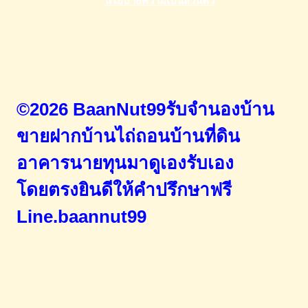
©2026 BaanNut99รับจำนองบ้าน
ขายฝากบ้านไถ่ถอนบ้านที่ดิน
อาคารนายทุนมาดูเองรับเอง
โดยตรง
ยินดีให้คำปรึกษาฟรี
Line.baannut99