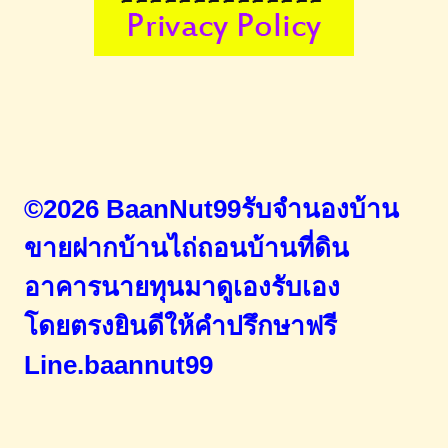
©2026 BaanNut99รับจำนองบ้าน
ขายฝากบ้านไถ่ถอนบ้านที่ดิน
อาคารนายทุนมาดูเองรับเอง
โดยตรง
ยินดีให้คำปรึกษาฟรี
Line.baannut99