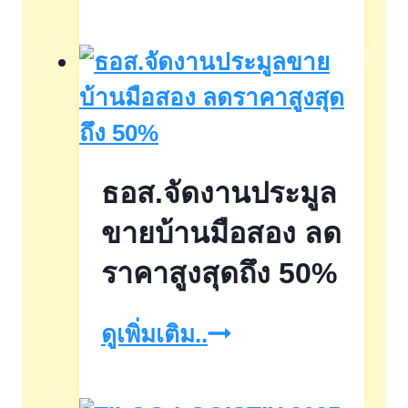
Delivery
Expo
2026
วัน
ที่
ธอส.จัดงานประมูล
28-
30
ขายบ้านมือสอง ลด
ม.ค.
ราคาสูงสุดถึง 50%
69
ธอส.จัด
ดูเพิ่มเติม..
งาน
ประมูล