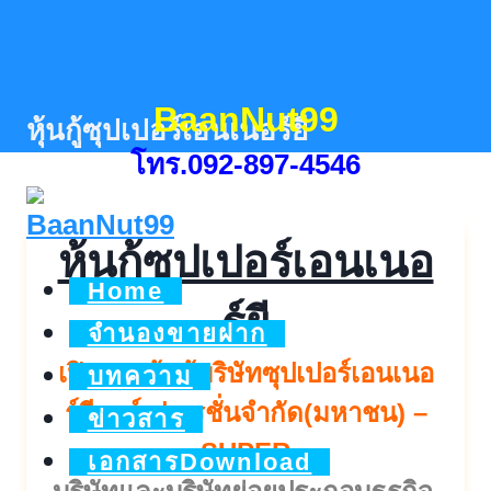
Skip
to
content
BaanNut99
หุ้นกู้ซุปเปอร์เอนเนอร์ยี
โทร.092-897-4546
หุ้นกู้ซุปเปอร์เอนเนอ
Home
ร์ยี
จำนองขายฝาก
เปิดจองหุ้นกู้บริษัทซุปเปอร์เอนเนอ
บทความ
ร์ยีคอร์เปอเรชั่นจำกัด(มหาชน) –
ข่าวสาร
SUPER
เอกสารDownload