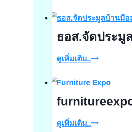
ฝาก
ดอกเบี้ย
สูง
ธอส.จัดประมู
ถึง
7.70%
ธอส.จัด
ดูเพิ่มเติม..
ต่อ
ประมูล
ปี
บ้าน
มือ
furnitureexpo
สอง
ออนไลน์
furnituree
ดูเพิ่มเติม..