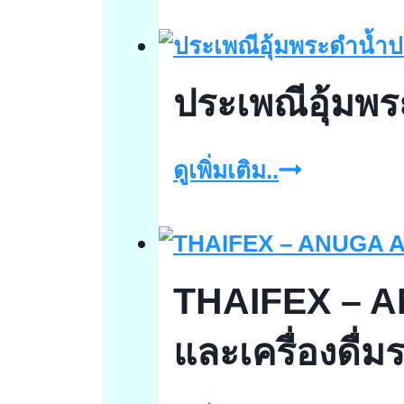
อิม
แพ็ค
เมืองทอง
ประเพณีอุ้มพ
ธานี
ประเพณี
ดูเพิ่มเติม..
อุ้ม
พระ
ดำ
THAIFEX – A
น้ำ
และเครื่องดื่มร
ประจำ
ปี2568