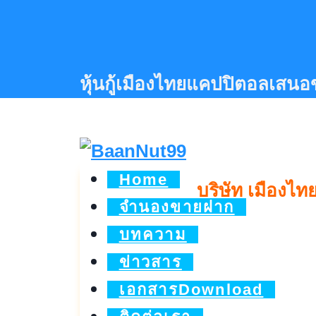
Skip
to
content
หุ้นกู้เมืองไทยแคปปิตอลเสนอขา
Home
บริษัท เมืองไท
จำนองขายฝาก
บทความ
ข่าวสาร
เอกสารDownload