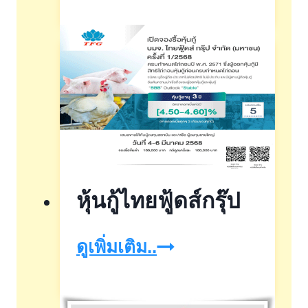
มา
หา
นคร
วัน
ที่
9
–
13
หุ้นกู้ไทยฟู้ดส์กรุ๊ป
กรกฎาคม
2568
หุ้น
ดูเพิ่มเติม..
กู้
ไทย