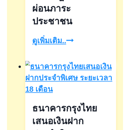
ผ่อนภาระ
ประชาชน
ธอส.
ดูเพิ่มเติม..
จัด
สิน
เชื่อ
อัตรา
ดอกเบี้ย
ธนาคารกรุงไทย
ต่ำ
แบงก์
เสนอเงินฝาก