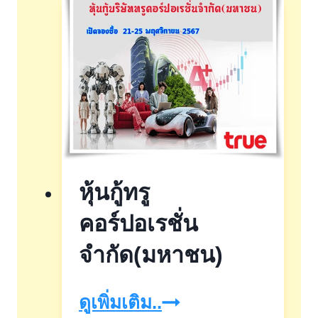
ฟู้ดส์
กรุ๊ป
หุ้นกู้ทรู
คอร์ปอเรชั่น
จำกัด(มหาชน)
หุ้น
ดูเพิ่มเติม..