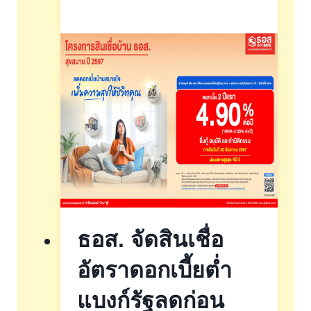
กู้
ทรู
คอร์ปอเรชั่น
จำกัด(มหาชน)
ธอส. จัดสินเชื่อ
อัตราดอกเบี้ยต่ำ
แบงก์รัฐลดก่อน