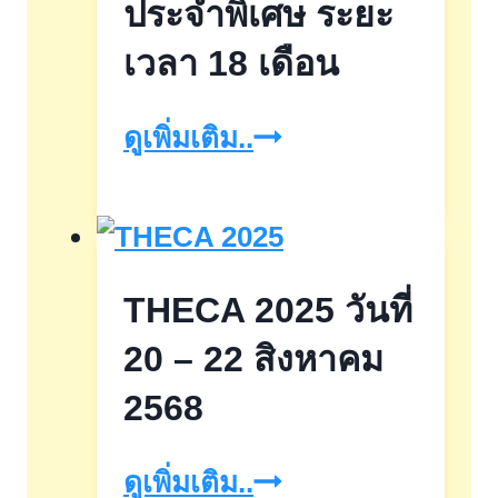
รัฐ
ประจำพิเศษ ระยะ
ลด
เวลา 18 เดือน
ก่อน
ผ่อน
ธนาคาร
ดูเพิ่มเติม..
ภาระ
กรุง
ประชาชน
ไทย
เสนอ
THECA 2025 วันที่
เงิน
ฝาก
20 – 22 สิงหาคม
ประจำ
2568
พิเศษ
THECA
ดูเพิ่มเติม..
ระยะ