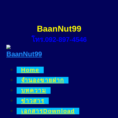
Skip
to
content
BaanNut99
โทร.092-897-4546
Home
จำนองขายฝาก
บทความ
ข่าวสาร
เอกสารDownload