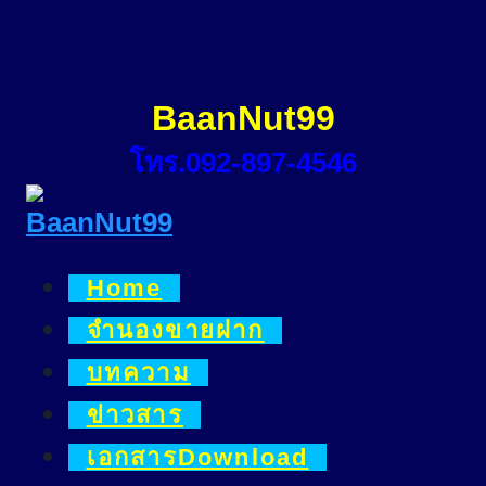
Skip
to
content
BaanNut99
โทร.092-897-4546
Home
จำนองขายฝาก
บทความ
ข่าวสาร
เอกสารDownload