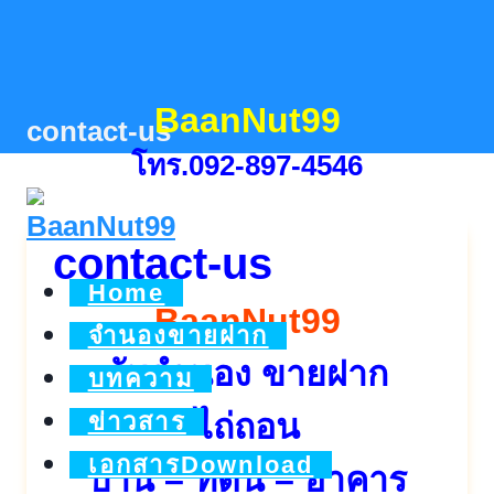
Skip
to
content
BaanNut99
contact-us
โทร.092-897-4546
contact-us
Home
BaanNut99
จำนองขายฝาก
รับจำนอง ขายฝาก
บทความ
ไถ่ถอน
ข่าวสาร
เอกสารDownload
บ้าน – ที่ดิน – อาคาร