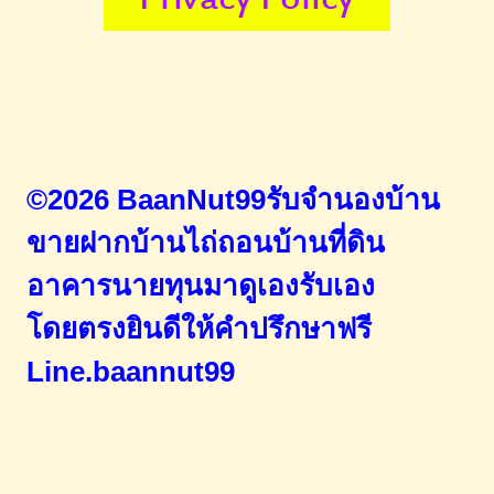
©2026 BaanNut99รับจำนองบ้าน
ขายฝากบ้านไถ่ถอนบ้านที่ดิน
อาคารนายทุนมาดูเองรับเอง
โดยตรง
ยินดีให้คำปรึกษาฟรี
Line.baannut99