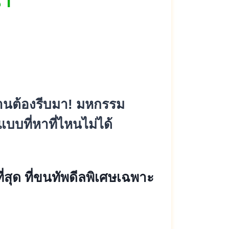
นา
บ้านต้องรีบมา! มหกรรม
บบที่หาที่ไหนไม่ได้
ี่สุด ที่ขนทัพดีลพิเศษเฉพาะ