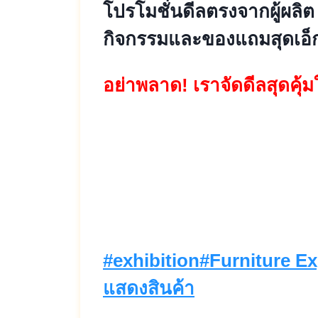
โปรโมชั่นดีลตรงจากผู้ผลิต ที
กิจกรรมและของแถมสุดเอ็กซ์
อย่าพลาด! เราจัดดีลสุดคุ้ม
ชั่นสุดคุ้ม #ของดีราคาถูก 
#สินค้าคุณภาพ #BITECB
Post
#
exhibition
#
Furniture E
Tags:
แสดงสินค้า