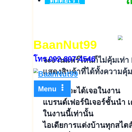
ณ
ติดต่อเรา
BaanNut99
โทร.092-897-4546
จะงานแฟร์ไหนก็ไม่คุ้มเท่
แสดงสินค้าที่ได้ทั้งความค
Menu
สิ่งที่คุณจะได้เจอในงาน
แบรนด์เฟอร์นิเจอร์ชั้นนำ เ
ในงานนี้เท่านั้น
ไอเดียการแต่งบ้านทุกสไตล์ 