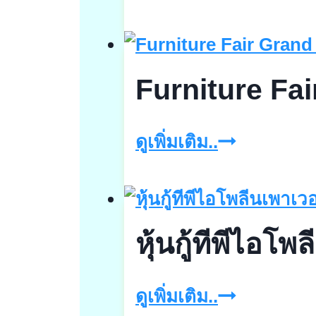
&
Living
in
Furniture Fa
Style2025
Furniture
ดูเพิ่มเติม..
Fair
Grand
Year
หุ้นกู้ทีพีไอโพ
End
หุ้น
ดูเพิ่มเติม..