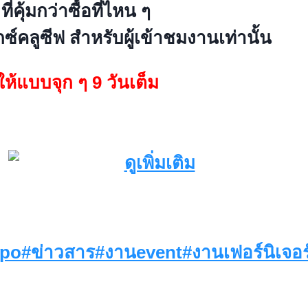
่คุ้มกว่าซื้อที่ไหน ๆ
คลูซีฟ สำหรับผู้เข้าชมงานเท่านั้น
ให้แบบจุก ๆ 9 วันเต็ม
#FurnitureExpo #ง
#ช้อปปิ้ง#มหกรรมเฟอร์นิเจอร์ #เฟอร์นิเจ
angna
xpo
#
ข่าวสาร
#
งานevent
#
งานเฟอร์นิเจอร