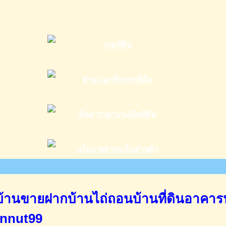
านขายฝากบ้านไถ่ถอนบ้านที่ดินอาคาร
annut99