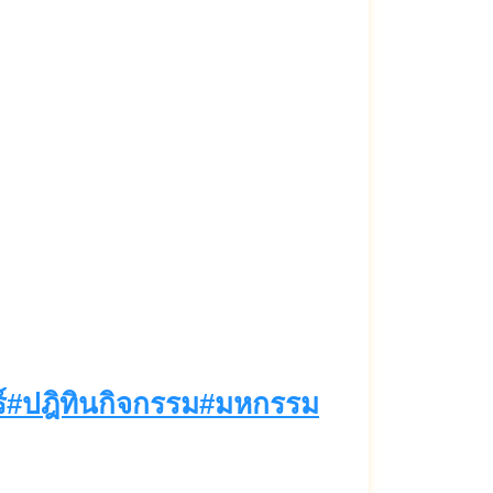
านเดียวคุ้มทุกดีล #โปรโม
อร์ราคาพิเศษ #มั่นใจได้
์
#
ปฎิทินกิจกรรม
#
มหกรรม