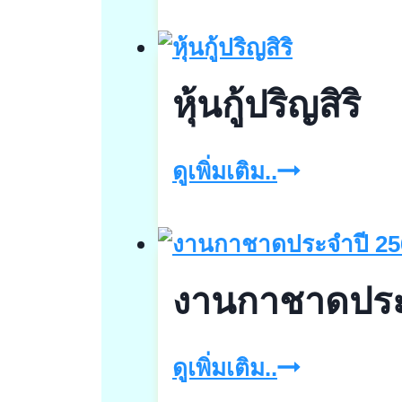
กู้
ที
พี
หุ้นกู้ปริญสิริ
ไอ
โพ
หุ้น
ดูเพิ่มเติม..
ลี
กู้
น
ปริ
เพา
ญ
เวอร์
งานกาชาดประจำ
สิริ
งาน
ดูเพิ่มเติม..