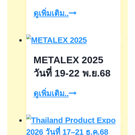
เงิน
ดูเพิ่มเติม..
ฝาก
เผื่อ
เรียก
METALEX 2025
พิเศษ11เดือน
ดอกเบี้ย
วันที่ 19-22 พ.ย.68
ร้อย
METALEX
ดูเพิ่มเติม..
ละ
2025
0.90
วัน
ต่อ
ที่
ปี