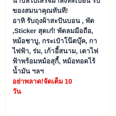
นำบิลใบเสร็จมาลงทะเบียน รับ
ของสมนาคุณทันที!
อาทิ รับถุงผ้าสะปันบอน , พัด
,Sticker สุดเก๋! พัดลมมือถือ,
หม้อชาบู, กระเป๋าโน๊ตบุ๊ค, กา
ไฟฟ้า, ร่ม, เก้าอี้สนาม, เตาไฟ
ฟ้าพร้อมหม้อสุกี้, หม้อทอดไร้
น้ำมัน ฯลฯ
อย่าพลาด!จัดเต็ม 10
วัน
#PremiumFurnitureSale
#ช้อปคุ้ม #ของแถมจัดเต็ม
#เฟอร์นิเจอร์คุณภาพ #งานลด