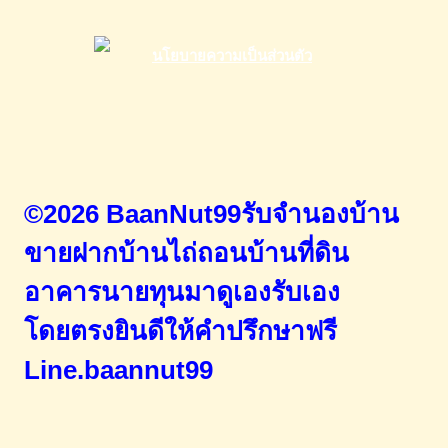
©2026 BaanNut99รับจำนองบ้าน
ขายฝากบ้านไถ่ถอนบ้านที่ดิน
อาคารนายทุนมาดูเองรับเอง
โดยตรง
ยินดีให้คำปรึกษาฟรี
Line.baannut99