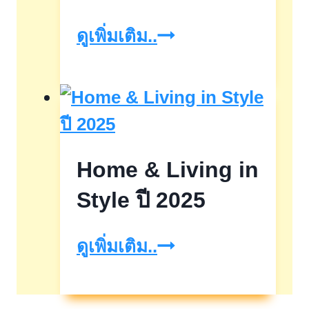
พิเศษ
หุ้น
ดูเพิ่มเติม..
ระยะ
กู้
เวลา
บริษัท
18
เม
เดือน
เจ
Home & Living in
อร์
ดี
Style ปี 2025
เวลลอป
Home
ดูเพิ่มเติม..
เม้น
&
ท์
Living