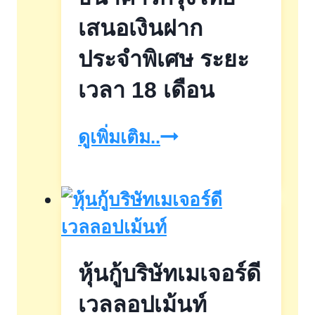
21
เสนอเงินฝาก
ธ.ค.68
ประจำพิเศษ ระยะ
เวลา 18 เดือน
ธนาคาร
ดูเพิ่มเติม..
กรุง
ไทย
เสนอ
เงิน
หุ้นกู้บริษัทเมเจอร์ดี
ฝาก
ประจำ
เวลลอปเม้นท์