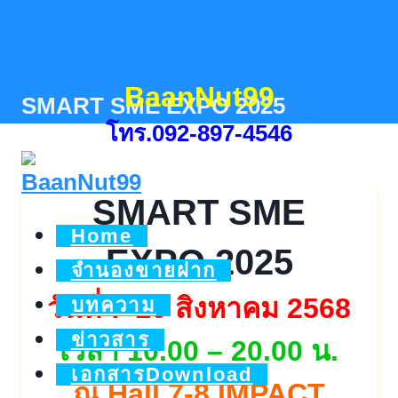
Skip
to
content
BaanNut99
SMART SME EXPO 2025
โทร.092-897-4546
SMART SME
Home
EXPO 2025
จำนองขายฝาก
วันที่ 7-10 สิงหาคม 2568
บทความ
ข่าวสาร
เวลา 10.00 – 20.00 น.
เอกสารDownload
ณ Hall 7-8 IMPACT