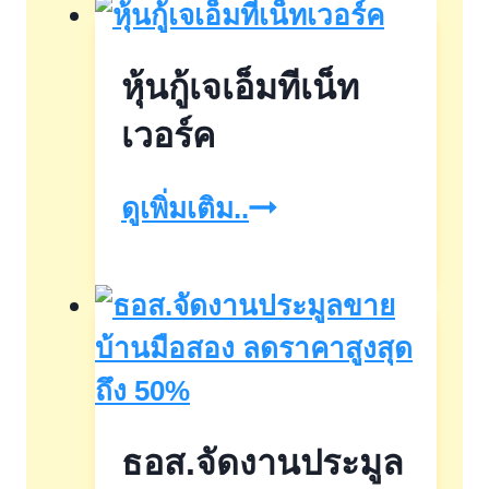
ค้า
ชายแดน
หุ้นกู้เจเอ็มทีเน็ท
จังหวัด
ประจวบคีรีขันธ์
เวอร์ค
หุ้น
ดูเพิ่มเติม..
กู้
เจ
เอ็ม
ที
เน็ท
ธอส.จัดงานประมูล
เวอร์