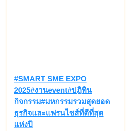
#SmartSMEExpo2025 #แฟรน
ไชส์น่าลงทุน #เริ่มต้นธุรกิจ
#โปรแรงแห่งปี #มหกรรมธุรกิจ
แฟรนไชส์ #ลด
กระหน่ำ250แบรนด์
#IMPACTเมืองทองธานี
Post
#
SMART SME EXPO
Tags:
2025
#
งานevent
#
ปฎิทิน
กิจกรรม
#
มหกรรมรวมสุดยอด
ธุรกิจและแฟรนไชส์ที่ดีที่สุด
แห่งปี