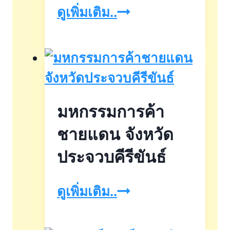
BCT
ดูเพิ่มเติม..
ทุนฯ
EXPO
แสน
2025
สิริ
วัน
ที่
มหกรรมการค้า
3-
5
ชายแดน จังหวัด
กันยายน
ประจวบคีรีขันธ์
2568
มหกรรม
ดูเพิ่มเติม..
การ