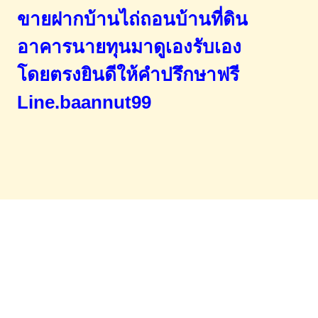
ขายฝากบ้านไถ่ถอนบ้านที่ดิน
อาคารนายทุนมาดูเองรับเอง
โดยตรง
ยินดีให้คำปรึกษาฟรี
Line.baannut99
Home
จำนองขายฝาก
บทความ