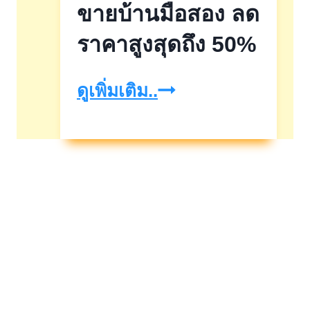
ค
ขายบ้านมือสอง ลด
ราคาสูงสุดถึง 50%
ธอส.จัด
ดูเพิ่มเติม..
งาน
ประมูล
ขาย
บ้าน
มือ
สอง
ลด
ราคา