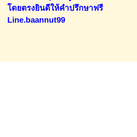
โดยตรง
ยินดีให้คำปรึกษาฟรี
Line.baannut99
Home
จำนองขายฝาก
บทความ
ข่าวสาร
เอกสารDownload