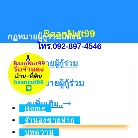
Skip
to
content
BaanNut99
กฏหมายผู้กู้ร่วมมีดังนี้
โทร.092-897-4546
กฏหมายผู้กู้ร่วม
กฏ
ดูเพิ่มเติม..
Home
หมาย
จำนองขายฝาก
ผู้
บทความ