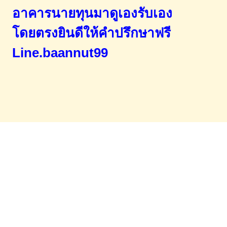
อาคารนายทุนมาดูเองรับเอง
โดยตรง
ยินดีให้คำปรึกษาฟรี
Line.baannut99
Home
จำนองขายฝาก
บทความ
ข่าวสาร