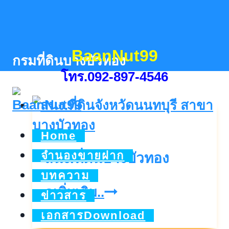
Skip
to
content
BaanNut99
กรมที่ดินบางบัวทอง
โทร.092-897-4546
Home
จำนองขายฝาก
สนง.ที่ดินบางบัวทอง
บทความ
สนง.ที่ดิน
ดูเพิ่มเติม..
ข่าวสาร
บางบัวทอง
เอกสารDownload