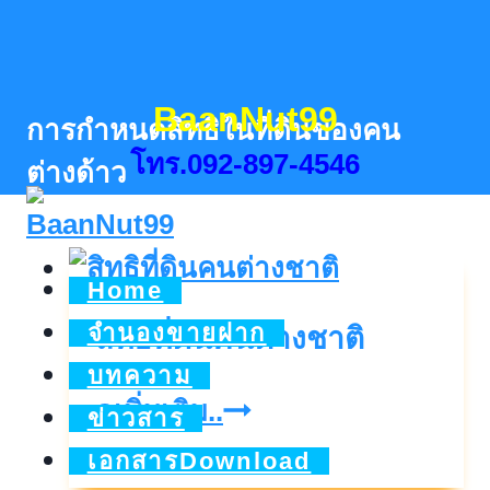
Skip
to
content
BaanNut99
การกำหนดสิทธิในที่ดินของคน
โทร.092-897-4546
ต่างด้าว
Home
จำนองขายฝาก
สิทธิที่ดินคนต่างชาติ
บทความ
สิทธิ
ดูเพิ่มเติม..
ข่าวสาร
ที่ดิน
เอกสารDownload