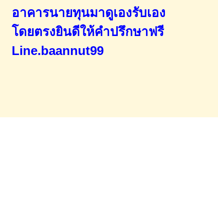
อาคารนายทุนมาดูเองรับเอง
โดยตรง
ยินดีให้คำปรึกษาฟรี
Line.baannut99
Home
จำนองขายฝาก
บทความ
ข่าวสาร