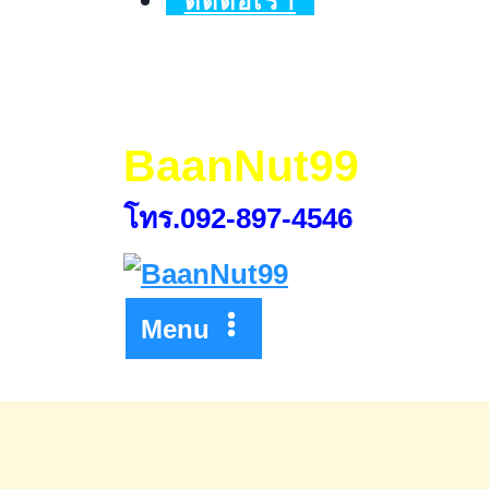
ติดต่อเรา
วัน
ที่
3-
5
BaanNut99
กันยายน
โทร.092-897-4546
2568
Menu