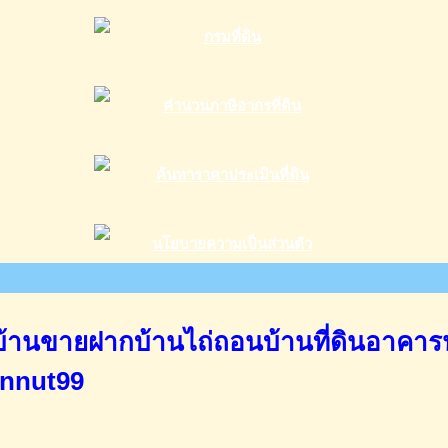
านขายฝากบ้านไถ่ถอนบ้านที่ดินอาคาร
annut99