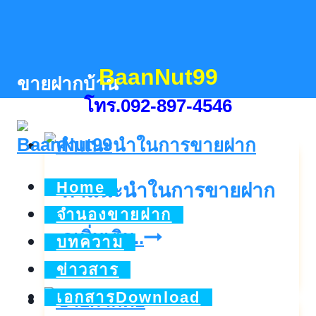
Skip
to
content
BaanNut99
ขายฝากบ้าน
โทร.092-897-4546
Home
คำแนะนำในการขายฝาก
จำนองขายฝาก
คำ
ดูเพิ่มเติม..
บทความ
แนะนำ
ข่าวสาร
ใน
เอกสารDownload