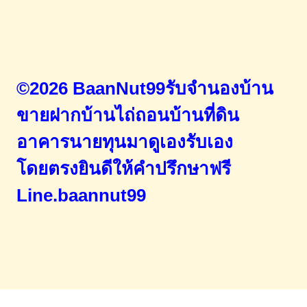
©2026 BaanNut99รับจำนองบ้าน
ขายฝากบ้านไถ่ถอนบ้านที่ดิน
อาคารนายทุนมาดูเองรับเอง
โดยตรง
ยินดีให้คำปรึกษาฟรี
Line.baannut99