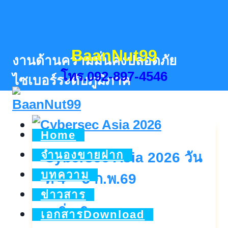
Skip
to
content
BaanNut99
งานด้านความมั่นคงปลอดภัย
โทร.092-897-4546
ไซเบอร์ระดับภูมิภาค
Home
จำนองขายฝาก
Cybersec Asia 2026 วัน
บทความ
ที่ 4 – 5 ก.พ.69
ข่าวสาร
Cybersec
ดูเพิ่มเติม..
เอกสารDownload