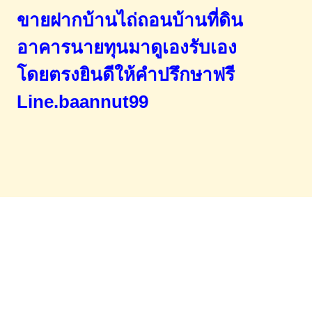
ขายฝากบ้านไถ่ถอนบ้านที่ดิน
อาคารนายทุนมาดูเองรับเอง
โดยตรง
ยินดีให้คำปรึกษาฟรี
Line.baannut99
Home
จำนองขายฝาก
บทความ