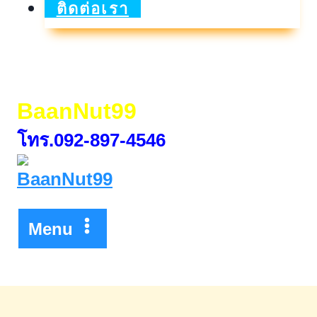
Asia
ติดต่อเรา
2026
วัน
ที่
BaanNut99
4
โทร.092-897-4546
–
5
ก.พ.69
Menu