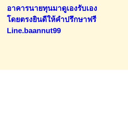
อาคารนายทุนมาดูเองรับเอง
โดยตรง
ยินดีให้คำปรึกษาฟรี
Line.baannut99
Home
จำนองขายฝาก
บทความ
ข่าวสาร