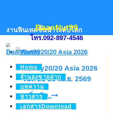
Skip
to
content
BaanNut99
งานฟินเทคชั้นนำระดับโลก
โทร.092-897-4546
Home
Money20/20 Asia 2026
จำนองขายฝาก
วันที่ 21-23 เม.ย. 2569
บทความ
Money20/20
ดูเพิ่มเติม..
ข่าวสาร
Asia
เอกสารDownload