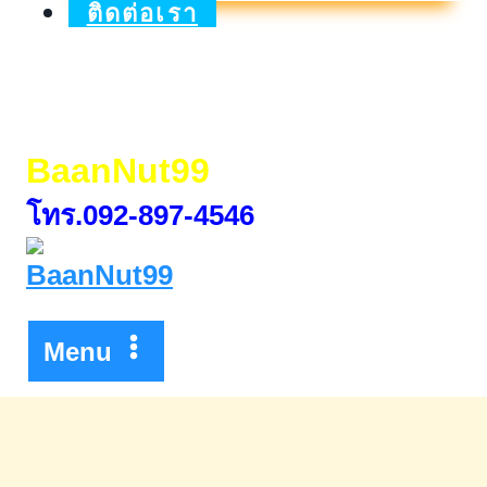
2026
ติดต่อเรา
วัน
ที่
21-
BaanNut99
23
โทร.092-897-4546
เม.ย.
2569
Menu