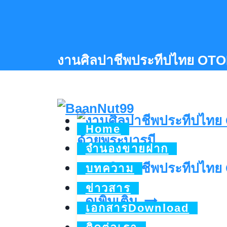
Skip
to
content
งานศิลปาชีพประทีปไทย OTO
Home
จำนองขายฝาก
งานศิลปาชีพประทีปไทย
บทความ
ข่าวสาร
งาน
ดูเพิ่มเติม..
เอกสารDownload
ศิลป