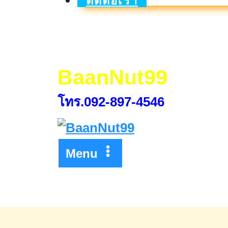
ติดต่อเรา
า
ชีพ
ประทีป
ไทย
BaanNut99
OTOP
โทร.092-897-4546
หลอม
ดวงใจ
ด้วย
Menu
พระ
บารมี