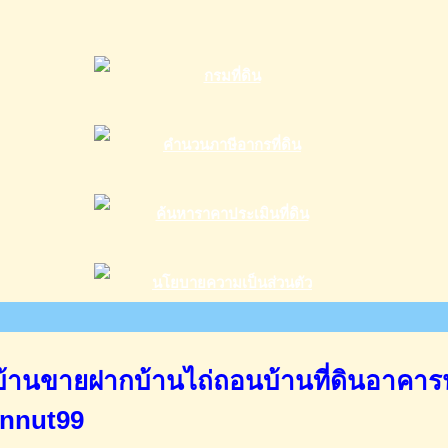
านขายฝากบ้านไถ่ถอนบ้านที่ดินอาคาร
annut99