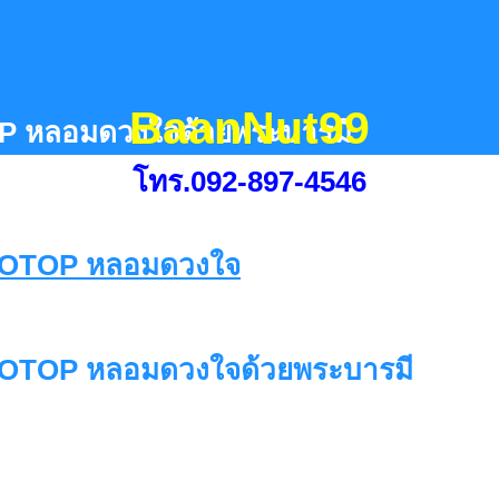
BaanNut99
P หลอมดวงใจด้วยพระบารมี
โทร.092-897-4546
 OTOP หลอมดวงใจด้วยพระบารมี