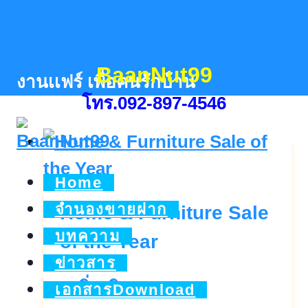
Skip
to
content
BaanNut99
งานเเฟร์ เพื่อคนรักบ้าน
โทร.092-897-4546
Home
จำนองขายฝาก
Home & Furniture Sale
บทความ
of the Year
ข่าวสาร
Home
ดูเพิ่มเติม..
เอกสารDownload