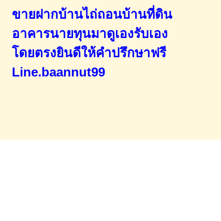
ขายฝากบ้านไถ่ถอนบ้านที่ดิน
อาคารนายทุนมาดูเองรับเอง
โดยตรง
ยินดีให้คำปรึกษาฟรี
Line.baannut99
Home
จำนองขายฝาก
บทความ