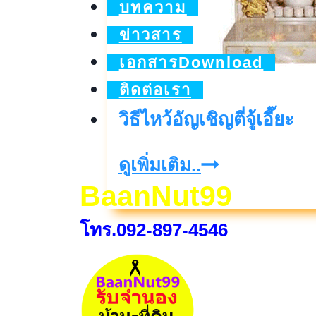
บทความ
ข่าวสาร
เอกสารDownload
ติดต่อเรา
วิธีไหว้อัญเชิญตี่จู้เอี๊ยะ
วิธี
ดูเพิ่มเติม..
BaanNut99
ไหว้
อัญเชิญ
โทร.092-897-4546
ตี่
จู้
เอี๊