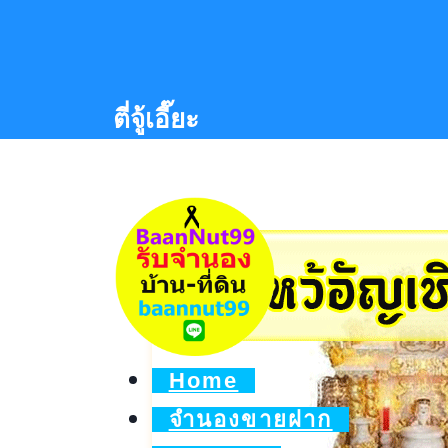
Skip
to
content
ตี่จู้เอี๊ยะ
Home
จำนองขายฝาก