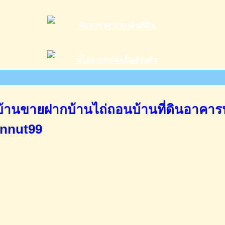
านขายฝากบ้านไถ่ถอนบ้านที่ดินอาคาร
annut99