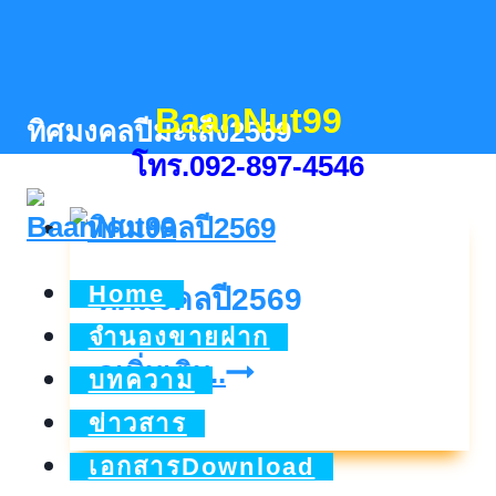
Skip
to
content
BaanNut99
ทิศมงคลปีมะเส็ง2569
โทร.092-897-4546
Home
ทิศมงคลปี2569
จำนองขายฝาก
ทิศ
ดูเพิ่มเติม..
บทความ
มงคล
ข่าวสาร
ปี2569
เอกสารDownload