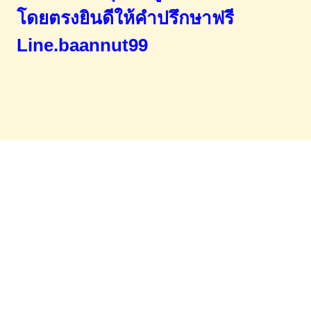
โดยตรง
ยินดีให้คำปรึกษาฟรี
Line.baannut99
Home
จำนองขายฝาก
บทความ
ข่าวสาร
เอกสารDownload