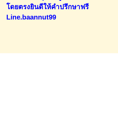
โดยตรง
ยินดีให้คำปรึกษาฟรี
Line.baannut99
Home
จำนองขายฝาก
บทความ
ข่าวสาร
เอกสารDownload