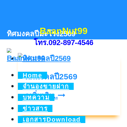
Skip
to
content
BaanNut99
ทิศมงคลปีมะโรง2569
โทร.092-897-4546
Home
ทิศมงคลปี2569
จำนองขายฝาก
ทิศ
ดูเพิ่มเติม..
บทความ
มงคล
ข่าวสาร
ปี2569
เอกสารDownload