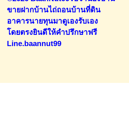
ขายฝากบ้านไถ่ถอนบ้านที่ดิน
อาคารนายทุนมาดูเองรับเอง
โดยตรง
ยินดีให้คำปรึกษาฟรี
Line.baannut99
Home
จำนองขายฝาก
บทความ