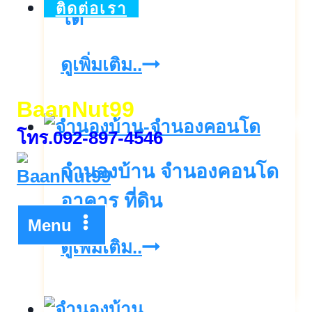
ติดต่อเรา
โด
รับ
ดูเพิ่มเติม..
จำนอง
BaanNut99
บ้าน
โทร.092-897-4546
เดี่ยว
จำนองบ้าน จำนองคอนโด
ทา
วน์
อาคาร ที่ดิน
Menu
เฮ้าส์
จำนอง
ดูเพิ่มเติม..
ทาวน์
บ้าน
โฮม
จำนอง
บ้าน