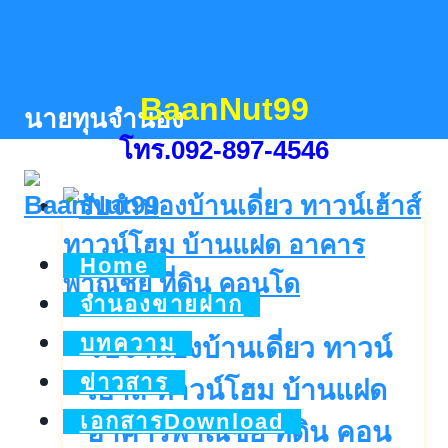
Skip
to
content
BaanNut99
นายทุนจำนอง
โทร.092-897-4546
Home
จำนองขายฝาก
บทความ
รับจำนองบ้านเดี่ยว ทาวน์
ข่าวสาร
เฮ้าส์ ทาวน์โฮม บ้านแฝด
เอกสารDownload
อาคารพาณิชย์ ที่ดิน คอน