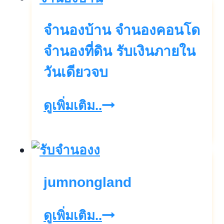
คอน
แฝด
จำนองบ้าน จำนองคอนโด
โด
อาคาร
อาคาร
จำนองที่ดิน รับเงินภายใน
พาณิชย์
ที่ดิน
วันเดียวจบ
ที่ดิน
คอน
จำนอง
ดูเพิ่มเติม..
โด
บ้าน
จำนอง
คอน
jumnongland
โด
จำนอง
jumnongland
ดูเพิ่มเติม..
ที่ดิน