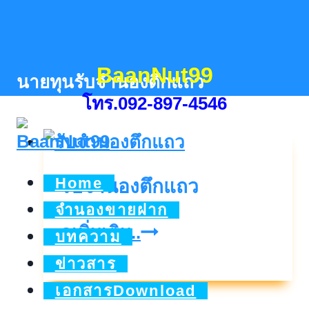
Skip
to
content
BaanNut99
นายทุนรับจำนองตึกแถว
โทร.092-897-4546
Home
รับจำนองตึกแถว
จำนองขายฝาก
รับ
ดูเพิ่มเติม..
บทความ
จำนอง
ข่าวสาร
ตึกแถว
เอกสารDownload