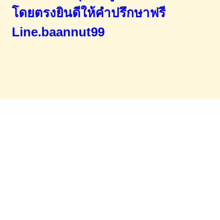
โดยตรง
ยินดีให้คำปรึกษาฟรี
Line.baannut99
Home
จำนองขายฝาก
บทความ
ข่าวสาร
เอกสารDownload