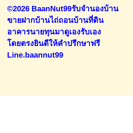
©2026 BaanNut99รับจำนองบ้าน
ขายฝากบ้านไถ่ถอนบ้านที่ดิน
อาคารนายทุนมาดูเองรับเอง
โดยตรง
ยินดีให้คำปรึกษาฟรี
Line.baannut99
Home
จำนองขายฝาก