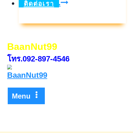
หุ้น
ดูเพิ่มเติม..
ติดต่อเรา
กู้
ศรีสวัสดิ์
ครั้ง
BaanNut99
ที่
โทร.092-897-4546
4/2566
Menu