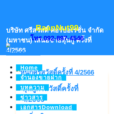
Skip
to
content
BaanNut99
บริษัท ศรีสวัสดิ์ คอร์ปอเรชั่น จำกัด
โทร.092-897-4546
(มหาชน) เสนอขายหุ้นกู้ ครั้งที่
4/2566
Home
จำนองขายฝาก
บทความ
หุ้นกู้ศรีสวัสดิ์ครั้งที่
ข่าวสาร
4/2566
เอกสารDownload