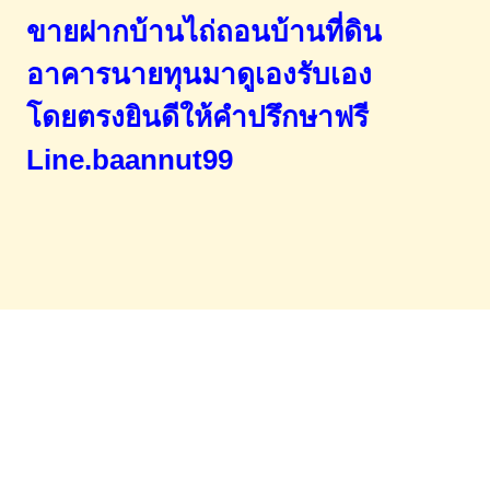
ขายฝากบ้านไถ่ถอนบ้านที่ดิน
อาคารนายทุนมาดูเองรับเอง
โดยตรง
ยินดีให้คำปรึกษาฟรี
Line.baannut99
Home
จำนองขายฝาก
บทความ