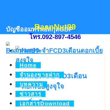
Skip
to
content
BaanNut99
บัญชีออมทรัพย์สกุลGBP
โทร.092-897-4546
Home
จำนองขายฝาก
ฝากประจำFCD3เดือน
บทความ
ดอกเบี้ยสูงจุใจ
ข่าวสาร
ฝาก
ดูเพิ่มเติม..
เอกสารDownload