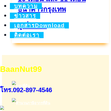
บทความ
ธนาคารกรุงเทพ
ข่าวสาร
บัญชี
ดูเพิ่มเติม..
เอกสารDownload
เงิน
ติดต่อเรา
ฝาก
ประจำ
8
BaanNut99
เดือน
10
โทร.092-897-4546
เดือน
และ